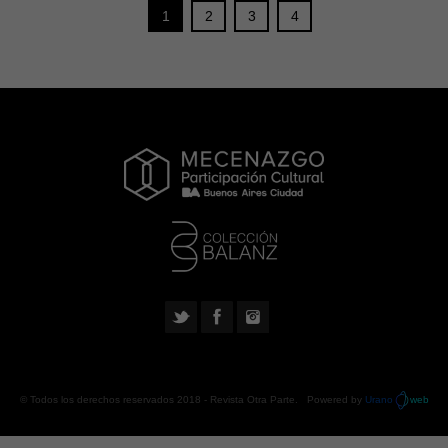
1
2
3
4
© Todos los derechos reservados 2018 -
Revista Otra Parte
. Powered by
Urano
web