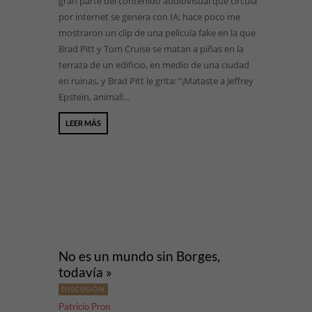
gran parte del contenido audiovisual que circula
por internet se genera con IA; hace poco me
mostraron un clip de una película fake en la que
Brad Pitt y Tom Cruise se matan a piñas en la
terraza de un edificio, en medio de una ciudad
en ruinas, y Brad Pitt le grita: “¡Mataste a Jeffrey
Epstein, animal!...
LEER MÁS
No es un mundo sin Borges,
todavía »
DISCUSIÓN
Patricio Pron