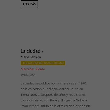
LEER MÁS
La ciudad »
Mario Levrero
LITERATURA IBEROAMERICANA
Mercedes Alonso
19 DIC, 2024
La ciudad se publicó por primera vez en 1970,
en la colección que dirigía Marcial Souto en
Tierra Nueva. Después de años y reediciones,
pasó a integrar, con París y El lugar, la “trilogía
involuntaria”, título de la otra edición disponible