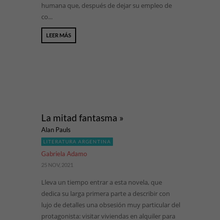
humana que, después de dejar su empleo de
co...
LEER MÁS
La mitad fantasma »
Alan Pauls
LITERATURA ARGENTINA
Gabriela Adamo
25 NOV, 2021
Lleva un tiempo entrar a esta novela, que
dedica su larga primera parte a describir con
lujo de detalles una obsesión muy particular del
protagonista: visitar viviendas en alquiler para