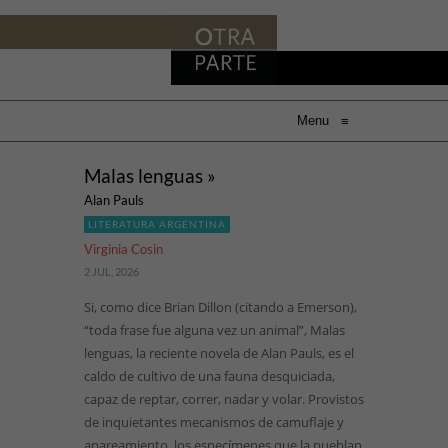
Menu
≡
Malas lenguas »
Alan Pauls
LITERATURA ARGENTINA
Virginia Cosin
2 JUL, 2026
Si, como dice Brian Dillon (citando a Emerson),
“toda frase fue alguna vez un animal”, Malas
lenguas, la reciente novela de Alan Pauls, es el
caldo de cultivo de una fauna desquiciada,
capaz de reptar, correr, nadar y volar. Provistos
de inquietantes mecanismos de camuflaje y
apareamiento, los especímenes que la pueblan