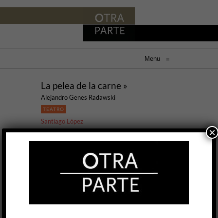
Menu
≡
La pelea de la carne »
Alejandro Genes Radawski
TEATRO
Santiago López
×
9 NOV, 2023
La capacidad de contar historias es, en el fondo,
la de crear mundos. Esta simple premisa puede
servir como una suerte de clave para acceder al
universo ―o cosmos, podríamos decir―
propuesto por La pelea de la carne. La
dramaturgia de Alejandro Genes Radawski
toma la novela Pornografía, de Witold