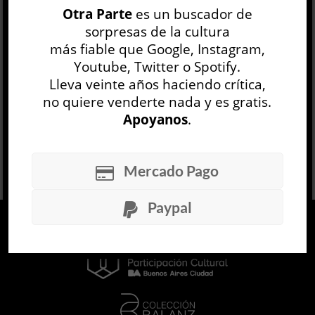
Otra Parte
es un buscador de
Gombrowicz, y ofrece una nueva perspectiva
sorpresas de la cultura
sobre el obsesivo juego con la representación
más fiable que Google, Instagram,
del au...
Youtube, Twitter o Spotify.
LEER MÁS
Lleva veinte años haciendo crítica,
no quiere venderte nada y es gratis.
Apoyanos
.
Mercado Pago
Paypal