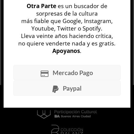
Otra Parte
es un buscador de
imaginación desbordada como Los cantos de
sorpresas de la cultura
Maldoror o Las tiendas de color ca...
más fiable que Google, Instagram,
LEER MÁS
Youtube, Twitter o Spotify.
Lleva veinte años haciendo crítica,
no quiere venderte nada y es gratis.
Apoyanos
.
Mercado Pago
Paypal