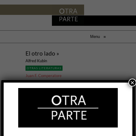
Menu
≡
El otro lado »
Alfred Kubin
OTRAS LITERATURAS
Juan F. Comperatore
×
18 ENE, 2018
Escrita en doce semanas en medio de la
parálisis creativa que sobrevino a la muerte de
su padre, El otro lado (1909), única novela del
dibujante austríaco Alfred Kubin, comparte
ciertos tópicos de la literatura de principios del
siglo pasado, pero sus diferencias la acercan a
esa exigua lista de textos atemporales de