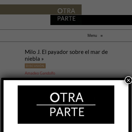
Menu
≡
Milo J. El payador sobre el mar de
niebla »
DISCUSIÓN
Amadeo Gandolfo
×
5 FEB, 2026
Mi casa era una casa de melómanos, pero no se
escuchaba folclore. O, mejor dicho: padre,
amante de la música, del prog sofisticado y los
nuevos sonidos del punk y el post punk,
jazzero, escritor de letras de banda prog, no
escuchaba folclore. Le parecía una boludez
comercial. Rescataba a algunos: Juan Falú, Leda