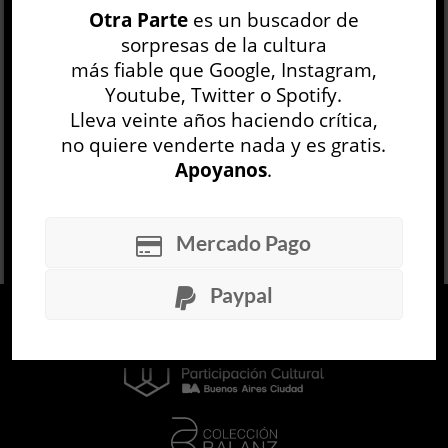
Otra Parte
es un buscador de
Valladares, el Chivo Valladares, Atahualpa
sorpresas de la cultura
Yupanqui. Hasta de Mercedes Sosa de...
más fiable que Google, Instagram,
LEER MÁS
Youtube, Twitter o Spotify.
Lleva veinte años haciendo crítica,
no quiere venderte nada y es gratis.
Apoyanos
.
Mercado Pago
Paypal