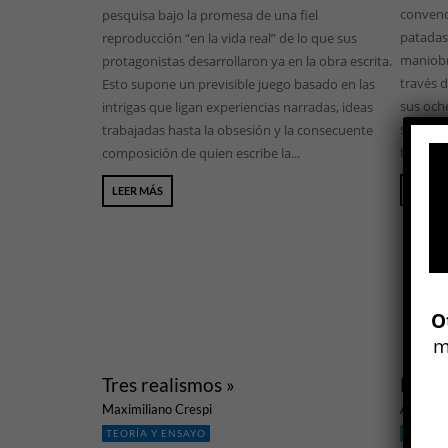
convenci
pesquisa bajo la promesa de una fiel
patadas
reproducción “en la vida real” de lo que sus
maniobra
protagonistas desarrollaron ya en la obra escrita.
través 
Esto supone un previsible juego basado en las
sus oche
intrigas que ligan experiencias narradas, ideas
silencio
trabajadas hasta la obsesión y la consecuente
traducci
composición de quien escribe la...
LEER 
LEER MÁS
O
m
Tres realismos »
Las a
Maximiliano Crespi
Aurora V
TEORÍA Y ENSAYO
LITERA