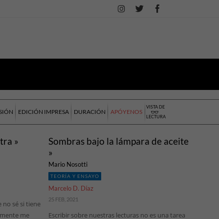
VISTA DE
SIÓN
EDICIÓN IMPRESA
DURACIÓN
APÓYENOS
LECTURA
tra »
Sombras bajo la lámpara de aceite
»
Mario Nosotti
TEORÍA Y ENSAYO
Marcelo D. Díaz
25 FEB, 2021
 no sé si tiene
almente me
Escribir sobre nuestras lecturas no es una tarea