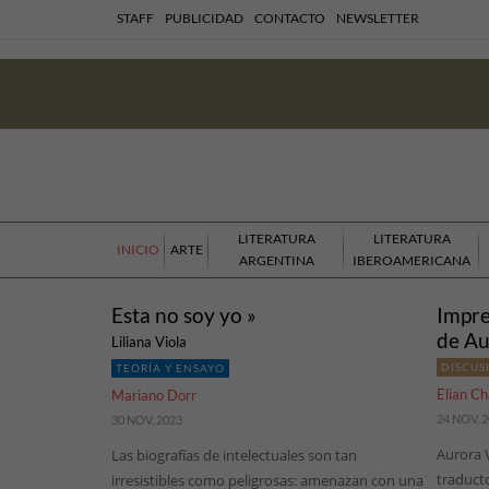
STAFF
PUBLICIDAD
CONTACTO
NEWSLETTER
LITERATURA
LITERATURA
INICIO
ARTE
ARGENTINA
IBEROAMERICANA
Esta no soy yo »
Impre
de Au
Liliana Viola
DISCUS
TEORÍA Y ENSAYO
Elian Ch
Mariano Dorr
24 NOV, 
30 NOV, 2023
Aurora V
Las biografías de intelectuales son tan
traducto
irresistibles como peligrosas: amenazan con una