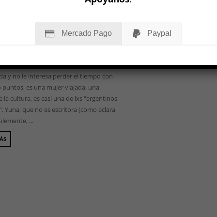
ytryn
020
pez ya no es la joven que en Las primas
Mercado Pago
Paypal
e disculpaba con lxs lectorxs por sus
as de puntuación. Aunque no consulta
iccionario, porque ahora es una vieja
a y no le interesa perder el tiempo con
 puntos, es una mujer viajada, una
 la cultura, es casi una de lxs “argentinos
”. Yuna, que no es escritora (como aclara
lemente, ...
MÁS