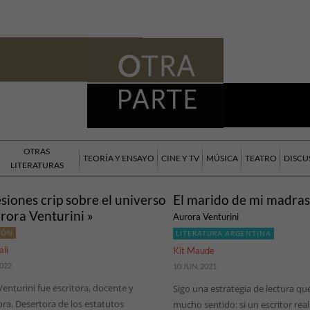
OTRAS
TEORÍA Y ENSAYO
CINE Y TV
MÚSICA
TEATRO
DISCU
LITERATURAS
siones crip sobre el universo
El marido de mi madras
rora Venturini »
Aurora Venturini
IÓN
LITERATURA ARGENTINA
ali
Kit Maude
2022
10 JUN, 2021
enturini fue escritora, docente y
Sigo una estrategia de lectura que
ra. Desertora de los estatutos
mucho sentido: si un escritor re