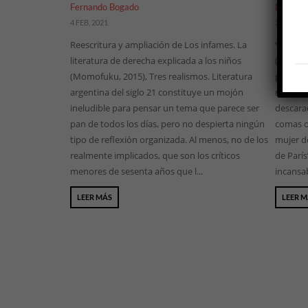
Fernando Bogado
Lucía C
4 FEB, 2021
24 DIC, 2
Reescritura y ampliación de Los infames. La
Yuna Ló
literatura de derecha explicada a los niños
(2007) s
(Momofuku, 2015), Tres realismos. Literatura
problem
argentina del siglo 21 constituye un mojón
más el d
ineludible para pensar un tema que parece ser
descarad
pan de todos los días, pero no despierta ningún
comas o
tipo de reflexión organizada. Al menos, no de los
mujer de
realmente implicados, que son los críticos
de París
menores de sesenta años que l...
incansab
LEER MÁS
LEER 