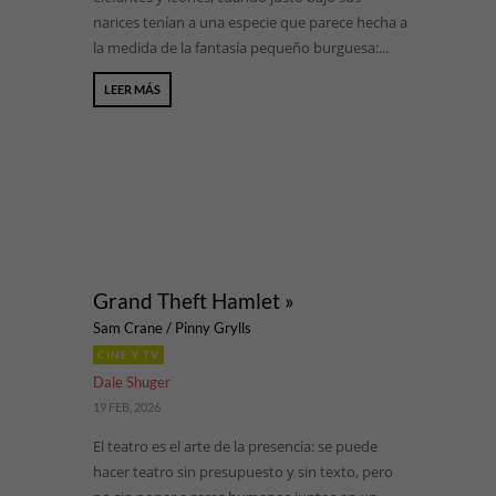
narices tenían a una especie que parece hecha a
la medida de la fantasía pequeño burguesa:...
LEER MÁS
Grand Theft Hamlet »
Sam Crane / Pinny Grylls
CINE Y TV
Dale Shuger
19 FEB, 2026
El teatro es el arte de la presencia: se puede
hacer teatro sin presupuesto y sin texto, pero