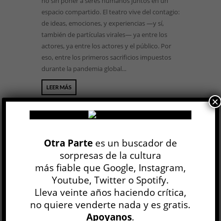
no sin poner a seres humanos juntos en un
espacio compartido. El teatro vive del contagio:
de ideas, emociones, y experiencias —y sí,
también de partículas virales— ya entre los
actores, ya entre los actores y el público. Por
eso, entre los primeros sacrificios impuestos
durante la pandemia global...
LEER MÁS
×
Otra Parte
es un buscador de
sorpresas de la cultura
más fiable que Google, Instagram,
Youtube, Twitter o Spotify.
La semilla de la higuera sagrada »
Lleva veinte años haciendo crítica,
Mohammad Rasoulof
no quiere venderte nada y es gratis.
CINE Y TV
Apoyanos
.
Dale Shuger