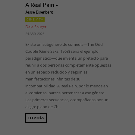
A Real Pain »
Jesse Eisenberg
CINE Y TV
Dale Shuger
24 ABR, 2025
Existe un subgénero de comedia—The Odd
Couple (Gene Saks, 1968) sería el ejemplo
paradigmático—que inventa un pretexto para
reunir a dos personas completamente opuestas
en un espacio reducido y seguir las
manifestaciones infinitas de su
incompatibilidad. A Real Pain, por lo menos en
el comienzo, parece pertenecer a ese género.
Las primeras secuencias, acompañadas por un
alegre piano de Ch...
LEER MÁS