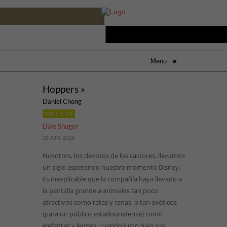
Menu
≡
Hoppers »
Daniel Chong
CINE Y TV
Dale Shuger
25 JUN, 2026
Nosotros, los devotos de los castores, llevamos
un siglo esperando nuestro momento Disney.
Es inexplicable que la compañía haya llevado a
la pantalla grande a animales tan poco
atractivos como ratas y ranas, o tan exóticos
(para un público estadounidense) como
elefantes y leones, cuando justo bajo sus