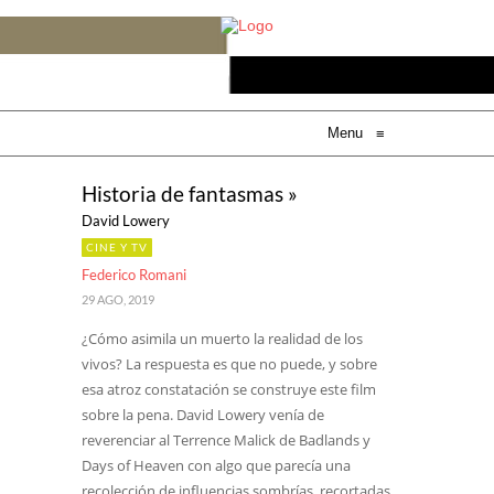
Menu
≡
Historia de fantasmas »
David Lowery
CINE Y TV
Federico Romani
29 AGO, 2019
¿Cómo asimila un muerto la realidad de los
vivos? La respuesta es que no puede, y sobre
esa atroz constatación se construye este film
sobre la pena. David Lowery venía de
reverenciar al Terrence Malick de Badlands y
Days of Heaven con algo que parecía una
recolección de influencias sombrías, recortadas