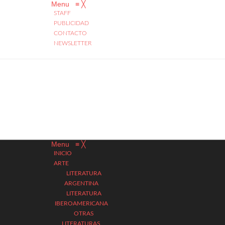
Menu
≡
╳
STAFF
PUBLICIDAD
CONTACTO
NEWSLETTER
Menu
≡
╳
INICIO
ARTE
LITERATURA
ARGENTINA
LITERATURA
IBEROAMERICANA
OTRAS
LITERATURAS