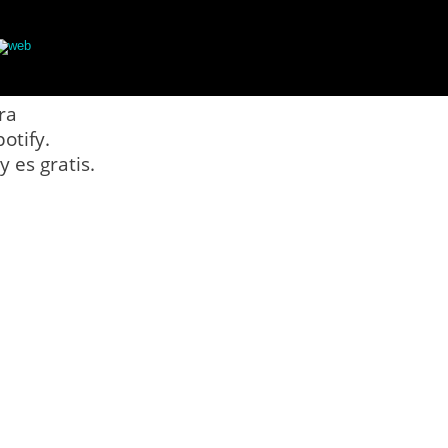
web
ra
otify.
 es gratis.