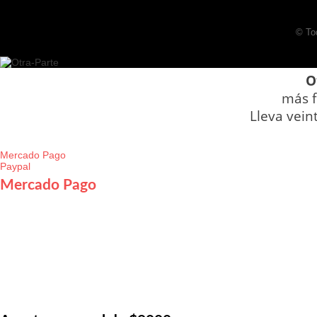
© To
O
más f
Lleva vein
Mercado Pago
Paypal
Mercado Pago