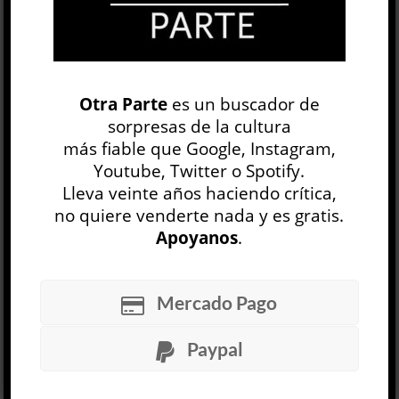
ARTE
Otra Parte
es un buscador de
Encuentro con El Mataco, de Faivovich &
Goldberg / Graciela Speranza
sorpresas de la cultura
más fiable que Google, Instagram,
Lo que pasó en la Navidad de 1980, de Paula
Youtube, Twitter o Spotify.
Castro y Santiago Villanueva / Malena Low
Lleva veinte años haciendo crítica,
no quiere venderte nada y es gratis.
Rasguño, de Magdalena Petroni y El Pelele / Sol
Apoyanos
.
Ech...
LEER MÁS
Mercado Pago
El gaucho indómito »
Paypal
Ezequiel Adamovsky
TEORÍA Y ENSAYO
Nicolás Scheines