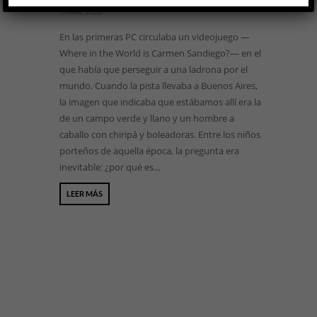
5 MAR, 2020
En las primeras PC circulaba un videojuego —
Where in the World is Carmen Sandiego?— en el
que había que perseguir a una ladrona por el
mundo. Cuando la pista llevaba a Buenos Aires,
la imagen que indicaba que estábamos allí era la
de un campo verde y llano y un hombre a
caballo con chiripá y boleadoras. Entre los niños
porteños de aquella época, la pregunta era
inevitable: ¿por qué es...
LEER MÁS