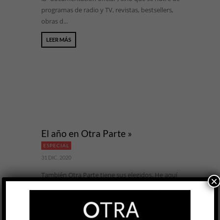
programas de radio y TV, revistas, bestsellers,
obras d...
LEER MÁS
El año en Otra Parte »
ESPECIAL
31 DIC, 2020
También Otra Parte tiene sus elegidos. He aquí
×
la selección de los editores entre los 266
artículos y reseñas publicados en 2020, en
orden de aparición.