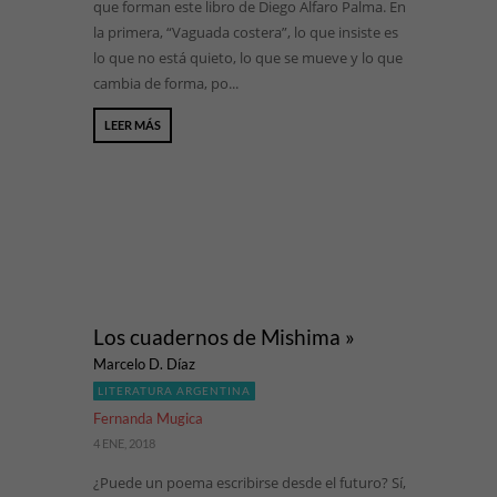
que forman este libro de Diego Alfaro Palma. En
la primera, “Vaguada costera”, lo que insiste es
lo que no está quieto, lo que se mueve y lo que
cambia de forma, po...
LEER MÁS
Los cuadernos de Mishima »
Marcelo D. Díaz
LITERATURA ARGENTINA
Fernanda Mugica
4 ENE, 2018
¿Puede un poema escribirse desde el futuro? Sí,