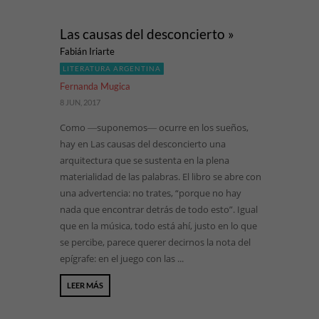
Las causas del desconcierto »
Fabián Iriarte
LITERATURA ARGENTINA
Fernanda Mugica
8 JUN, 2017
Como ―suponemos― ocurre en los sueños,
hay en Las causas del desconcierto una
arquitectura que se sustenta en la plena
materialidad de las palabras. El libro se abre con
una advertencia: no trates, “porque no hay
nada que encontrar detrás de todo esto”. Igual
que en la música, todo está ahí, justo en lo que
se percibe, parece querer decirnos la nota del
epígrafe: en el juego con las ...
LEER MÁS