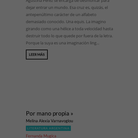
Agustina Pérez se encarga de desmontar para
dejar entrar un mundo. Esa cruz es, quizás, el
antepenúltimo carácter de un alfabeto
demasiado conocido. Una equis. La imagino
girando como una hélice a toda velocidad hasta
destruir todo lo que quede por fuera de la letra.
Porque la suya es una imaginación ling...
LEER MÁS
Por mano propia »
Melina Alexia Varnavoglou
LITERATURA ARGENTINA
Fernanda Mugica