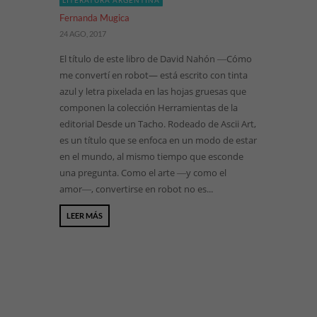
LITERATURA ARGENTINA
Fernanda Mugica
24 AGO, 2017
El título de este libro de David Nahón ―Cómo
me convertí en robot— está escrito con tinta
azul y letra pixelada en las hojas gruesas que
componen la colección Herramientas de la
editorial Desde un Tacho. Rodeado de Ascii Art,
es un título que se enfoca en un modo de estar
en el mundo, al mismo tiempo que esconde
una pregunta. Como el arte ―y como el
amor―, convertirse en robot no es...
LEER MÁS