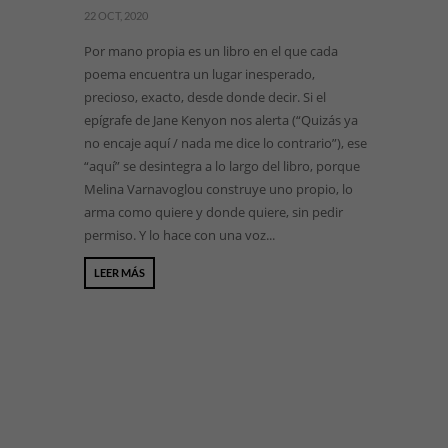
22 OCT, 2020
Por mano propia es un libro en el que cada
poema encuentra un lugar inesperado,
precioso, exacto, desde donde decir. Si el
epígrafe de Jane Kenyon nos alerta (“Quizás ya
no encaje aquí / nada me dice lo contrario”), ese
“aquí” se desintegra a lo largo del libro, porque
Melina Varnavoglou construye uno propio, lo
arma como quiere y donde quiere, sin pedir
permiso. Y lo hace con una voz...
LEER MÁS