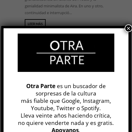
genialidad minimalista de Aira. En uno y otro,
continuidad e interrupció...
LEER MÁS
×
Los veranos »
Otra Parte
es un buscador de
Flavio Lo Presti
sorpresas de la cultura
LITERATURA ARGENTINA
más fiable que Google, Instagram,
Francisco Bitar
Youtube, Twitter o Spotify.
22 NOV, 2018
Lleva veinte años haciendo crítica,
Supongamos por un momento —ejercicio que
no quiere venderte nada y es gratis.
Gombrowicz sugería poner en práctica contra
Apoyanos
.