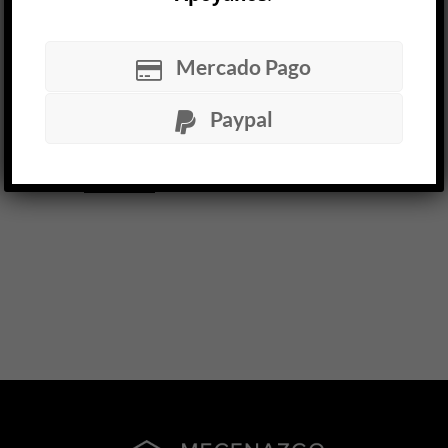
los poetas— que el libro de relatos Los veranos
llevara en tapa el nombre de otro autor, uno
que con él, con Los veranos, hiciera su entrada
Mercado Pago
en el mundo de las publicaciones literarias.
Dicho autor sería tildado de inmediato de
Paypal
realista, clasificación fácil de comprobar por
poner en acción su libro, en ...
LEER MÁS