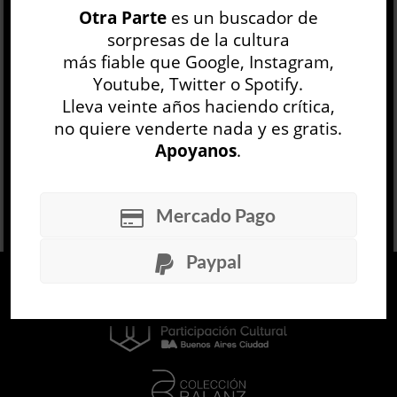
Otra Parte
es un buscador de
pasión, ni la justicia; y sin embargo, la
sorpresas de la cultura
desesperanza no c...
más fiable que Google, Instagram,
LEER MÁS
Youtube, Twitter o Spotify.
Lleva veinte años haciendo crítica,
no quiere venderte nada y es gratis.
Apoyanos
.
Mercado Pago
Paypal