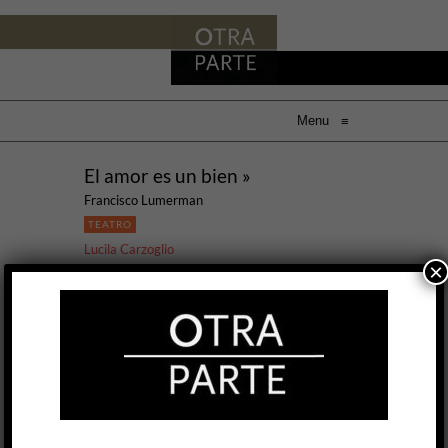
Menu
≡
El amor es un bien »
Francisco Lumerman
TEATRO
Lucila Carzoglio
×
27 OCT, 2016
En Carmen de Patagones la soledad abunda,
aunque la intención de amar también. Entre el
océano Atlántico y la estepa patagónica, esa
última ciudad de la provincia de Buenos Aires,
su paisaje, se convierten en escenario, austero y
minimalista, de la carencia. Allí parece que nada
puede prosperar, ni el trabajo, ni el talento, ni la