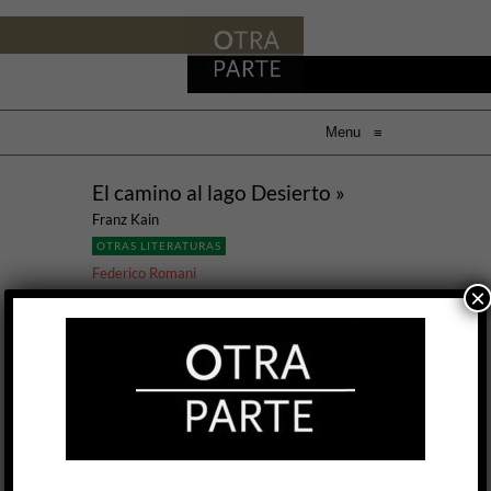
Menu
≡
El camino al lago Desierto »
Franz Kain
OTRAS LITERATURAS
Federico Romani
×
26 MAR, 2015
Narrar la hecatombe universal desde los
márgenes de un pequeño acontecimiento
implica atorarse previamente con la siempre
incómoda cuestión acerca de qué formas y
estilos resultan aplicables a la conciencia
enferma del siglo XX y su infección más
persistente: el Holocausto. Antes que un relato