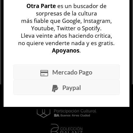
Otra Parte
es un buscador de
de cien páginas como el que nos ocupa —
sorpresas de la cultura
incluido originalmente en un libro de cuentos—,
más fiable que Google, Instagram,
Ernst ...
Youtube, Twitter o Spotify.
LEER MÁS
Lleva veinte años haciendo crítica,
no quiere venderte nada y es gratis.
Apoyanos
.
Mercado Pago
Paypal