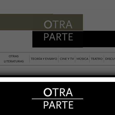
OTRAS
TEORÍA Y ENSAYO
CINE Y TV
MÚSICA
TEATRO
DISCU
LITERATURAS