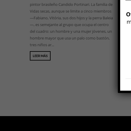
pintor brasileño Candido Portinari. La familia de
Vidas secas, aunque se limite a cinco miembros
O
—Fabiano, Vitória, sus dos hijos y la perra Baleia
m
—, es semejante al grupo que ocupa el centro
del cuadro: un hombre y una mujer jóvenes, un
hombre mayor que usa un palo como bastón,
tres niños ar...
LEER MÁS