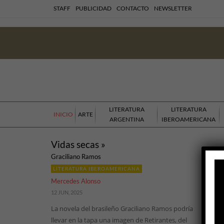
STAFF
PUBLICIDAD
CONTACTO
NEWSLETTER
LITERATURA
LITERATURA
INICIO
ARTE
ARGENTINA
IBEROAMERICANA
Vidas secas »
Graciliano Ramos
LITERATURA IBEROAMERICANA
Mercedes Alonso
12 JUN, 2025
La novela del brasileño Graciliano Ramos podría
llevar en la tapa una imagen de Retirantes, del