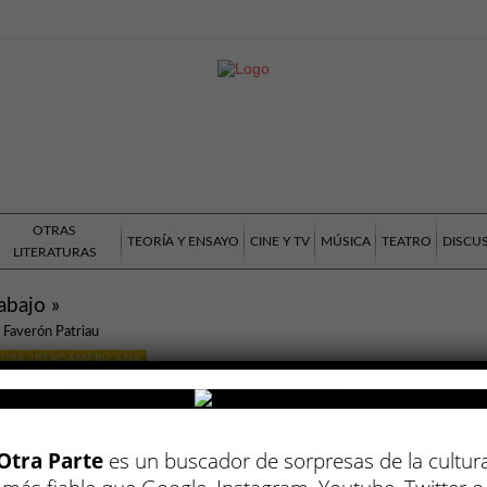
OTRAS
TEORÍA Y ENSAYO
CINE Y TV
MÚSICA
TEATRO
DISCU
LITERATURAS
abajo »
 Faverón Patriau
TURA IBEROAMERICANA
acio González
2019
autor de esta monumental novela haya
Otra Parte
es un buscador de sorpresas de la cultur
ado sobradamente su conocimiento de la