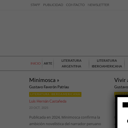
STAFF
PUBLICIDAD
CONTACTO
NEWSLETTER
LITERATURA
LITERATURA
INICIO
ARTE
ARGENTINA
IBEROAMERICANA
Minimosca »
Vivir 
Gustavo Faverón Patriau
Gustavo
LITERATURA IBEROAMERICANA
LITERA
Luis Hernán Castañeda
José Ign
23 OCT, 2025
14 NOV, 
Publicada en 2024, Minimosca confirma la
Que el 
ambición novelística del narrador peruano
acredit