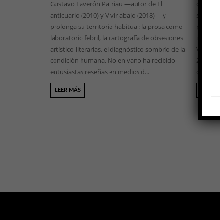
Gustavo Faverón Patriau —autor de El
obra de
anticuario (2010) y Vivir abajo (2018)— y
suficien
prolonga su territorio habitual: la prosa como
para ago
laboratorio febril, la cartografía de obsesiones
iberoam
artístico-literarias, el diagnóstico sombrío de la
Vivir ab
condición humana. No en vano ha recibido
2066 —o
entusiastas reseñas en medios d...
como de 
LEER MÁS
LEER 