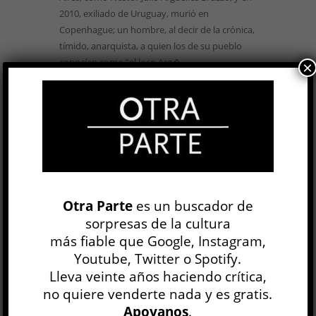
2010, exiliado de Uruguay, murió en
Copenhague; un hombre, al decir de la crónica,
tímido, anarquista, a quien los de su pueblo
conocían como “el loco Arg�...
×
LEER MÁS
Todo termina aquí »
Otra Parte
es un buscador de
Gustavo Espinosa
sorpresas de la cultura
LITERATURA IBEROAMERICANA
más fiable que Google, Instagram,
Amir Hamed
Youtube, Twitter o Spotify.
7 JUL, 2016
Lleva veinte años haciendo crítica,
Por remitir, entre otras cosas, su nombre a los
no quiere venderte nada y es gratis.
supuestos treinta y tres hombres que, desde el
Apoyanos
.