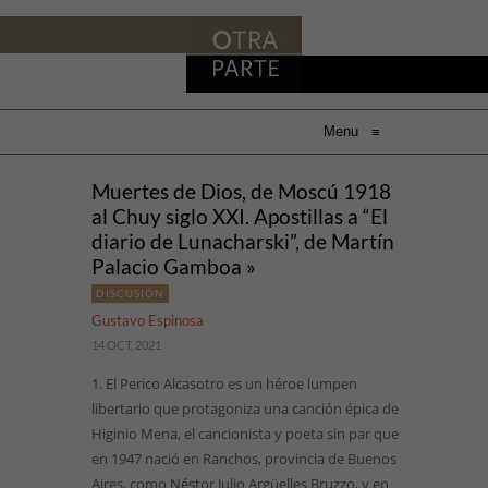
Menu
≡
Muertes de Dios, de Moscú 1918
al Chuy siglo XXI. Apostillas a “El
diario de Lunacharski”, de Martín
Palacio Gamboa »
DISCUSIÓN
Gustavo Espinosa
14 OCT, 2021
1. El Perico Alcasotro es un héroe lumpen
libertario que protagoniza una canción épica de
Higinio Mena, el cancionista y poeta sin par que
en 1947 nació en Ranchos, provincia de Buenos
Aires, como Néstor Julio Argüelles Bruzzo, y en