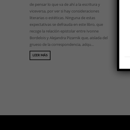
de pensar lo que va de ahí a la escritura y
viceversa, por ver si hay consideraciones
literarias o estéticas. Ninguna de estas
expectativas se defrauda en este libro, que
recoge la relación epistolar entre Ivonne
Bordelois y Alejandra Pizarnik que, aislada del
grueso de la correspondencia, adqu...
LEER MÁS