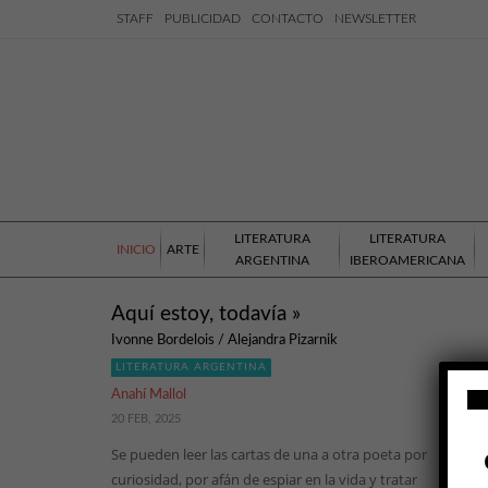
STAFF
PUBLICIDAD
CONTACTO
NEWSLETTER
LITERATURA
LITERATURA
INICIO
ARTE
ARGENTINA
IBEROAMERICANA
Aquí estoy, todavía »
Ivonne Bordelois / Alejandra Pizarnik
LITERATURA ARGENTINA
Anahí Mallol
20 FEB, 2025
Se pueden leer las cartas de una a otra poeta por
curiosidad, por afán de espiar en la vida y tratar