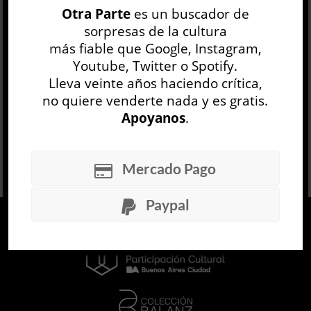
Otra Parte
es un buscador de
resume, por el contrario, a los espasmos de un
sorpresas de la cultura
protagonista que erige el mundo que lo
más fiable que Google, Instagram,
circunda a medida que...
Youtube, Twitter o Spotify.
LEER MÁS
Lleva veinte años haciendo crítica,
no quiere venderte nada y es gratis.
Apoyanos
.
Mercado Pago
Paypal