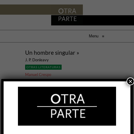
Menu
≡
Un hombre singular »
J. P. Donleavy
OTRAS LITERATURAS
Manuel Crespo
×
16 NOV, 2023
Aunque no se puede decir que la haya
inventado, James Patrick Donleavy hizo de la
subjetividad extrema una marca de la casa. En
sus novelas no hay paisajes dispuestos de
antemano, ni panorama previo, ni
escenificación deliberada que los personajes
llenarán con acciones y discursos. Todo se