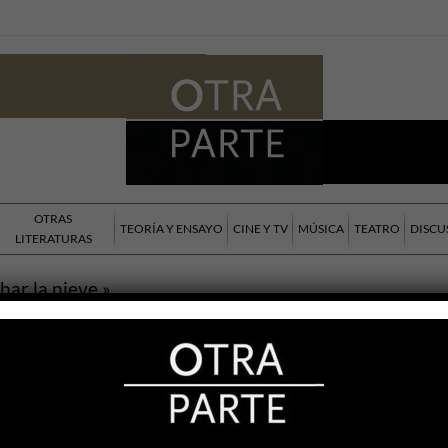
OTRAS
TEORÍA Y ENSAYO
CINE Y TV
MÚSICA
TEATRO
DISCU
LITERATURAS
har la nieve »
Zanella
TURA IBEROAMERICANA
Cuello
025
ltura del siglo se podría afirmar sin
ntos que aquel posicionamiento