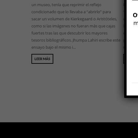
un museo, tenía que reprimir el reflejo
borgean
condicionado que lo llevaba a “abrirlo” para
“hacedor
O
sacar un volumen de Kierkegaard o Aristóteles,
cuantos
m
como si las imágenes no fueran más que cajas
lugar de
fuertes tras las que descubrir los mayores
de esa 
tesoros bibliográficos. Jhumpa Lahiri escribe este
producc
ensayo bajo el mismo i...
ramplona
LEER MÁS
LEER 