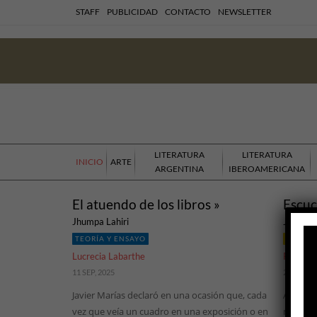
STAFF
PUBLICIDAD
CONTACTO
NEWSLETTER
LITERATURA
LITERATURA
INICIO
ARTE
ARGENTINA
IBEROAMERICANA
El atuendo de los libros »
Escuc
Jhumpa Lahiri
Jacobo 
TEORÍA Y ENSAYO
LITERA
Lucrecia Labarthe
Raúl A. 
11 SEP, 2025
20 FEB, 2
Javier Marías declaró en una ocasión que, cada
A esta a
vez que veía un cuadro en una exposición o en
miramie