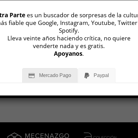
o que entronaba al lector como el real
” de la literatura ha retrocedido unos
tra Parte
es un buscador de sorpresas de la cultu
 casilleros, cediéndole nuevamente el
ás fiable que Google, Instagram, Youtube, Twitter
 privilegio al homo scriptor. El producto
Spotify.
regresión ha dado como resultado una
Lleva veinte años haciendo crítica, no quiere
ión artística mayoritariamente
venderte nada y es gratis.
, sin una pizca de curiosidad...
Apoyanos
.
MÁS
Mercado Pago
Paypal