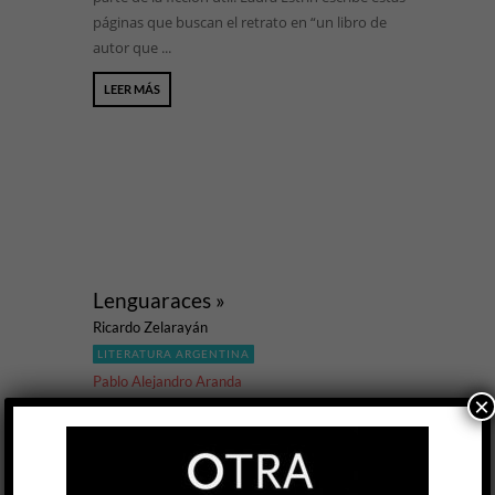
páginas que buscan el retrato en “un libro de
autor que ...
LEER MÁS
Lenguaraces »
Ricardo Zelarayán
LITERATURA ARGENTINA
Pablo Alejandro Aranda
×
19 DIC, 2024
Segundos antes de iniciar la presentación de
Lenguaraces, del más entrerriano que nunca