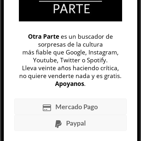
Ricardo Zelarayán, un grito rompe el silencio en
el auditorio David Viñas del Museo del Libro y la
Lengua. Se escucha una discusión en voz alta
proveniente de afuera, quizás entre empleados
del lugar, que deviene en pelea hasta llegar al
Otra Parte
es un buscador de
grito. Rápidamente viene a mí el comienzo de
sorpresas de la cultura
La piel de caballo y ...
más fiable que Google, Instagram,
LEER MÁS
Youtube, Twitter o Spotify.
Lleva veinte años haciendo crítica,
no quiere venderte nada y es gratis.
Apoyanos
.
Mercado Pago
El rey del tiempo »
Paypal
Velimir Jlébnikov
OTRAS LITERATURAS
Raúl A. Cuello