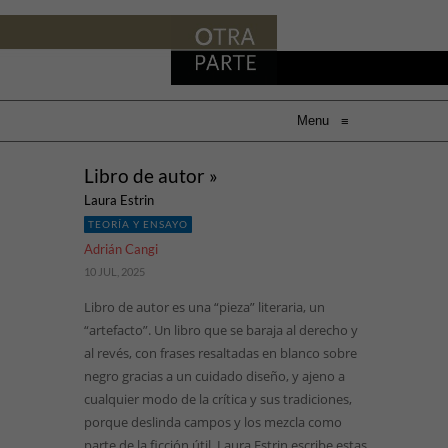
Menu
≡
Libro de autor »
Laura Estrin
TEORÍA Y ENSAYO
Adrián Cangi
10 JUL, 2025
Libro de autor es una “pieza” literaria, un
“artefacto”. Un libro que se baraja al derecho y
al revés, con frases resaltadas en blanco sobre
negro gracias a un cuidado diseño, y ajeno a
cualquier modo de la crítica y sus tradiciones,
porque deslinda campos y los mezcla como
parte de la ficción útil. Laura Estrin escribe estas