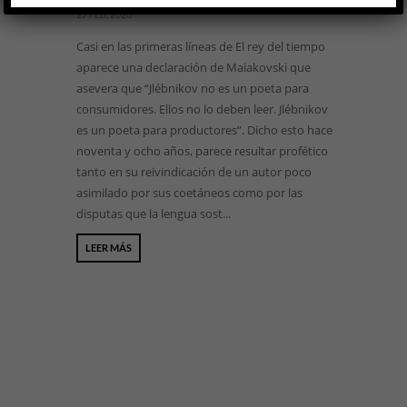
27 FEB, 2020
Casi en las primeras líneas de El rey del tiempo
aparece una declaración de Maiakovski que
asevera que “Jlébnikov no es un poeta para
consumidores. Ellos no lo deben leer. Jlébnikov
es un poeta para productores”. Dicho esto hace
noventa y ocho años, parece resultar profético
tanto en su reivindicación de un autor poco
asimilado por sus coetáneos como por las
disputas que la lengua sost...
LEER MÁS