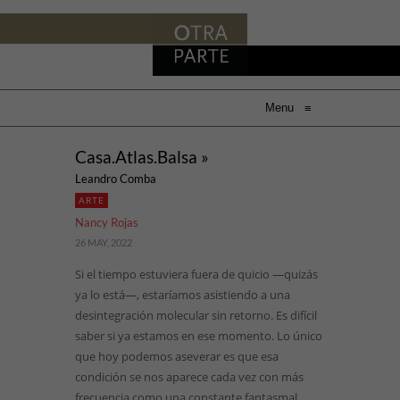
Menu
≡
Casa.Atlas.Balsa »
Leandro Comba
ARTE
Nancy Rojas
26 MAY, 2022
Si el tiempo estuviera fuera de quicio —quizás
ya lo está—, estaríamos asistiendo a una
desintegración molecular sin retorno. Es difícil
saber si ya estamos en ese momento. Lo único
que hoy podemos aseverar es que esa
condición se nos aparece cada vez con más
frecuencia como una constante fantasmal,