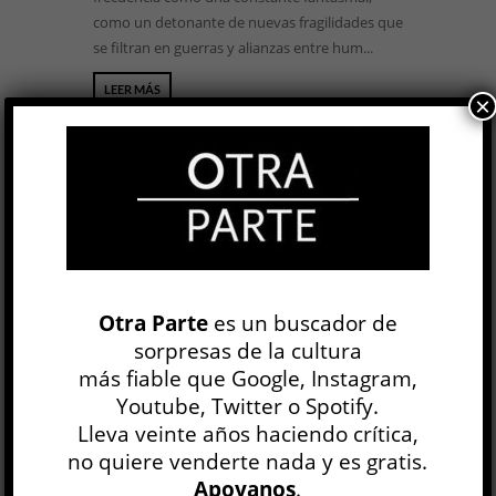
como un detonante de nuevas fragilidades que
se filtran en guerras y alianzas entre hum...
LEER MÁS
×
Pepsi »
Otra Parte
es un buscador de
Claudia del Río
sorpresas de la cultura
ARTE
más fiable que Google, Instagram,
Nancy Rojas
Youtube, Twitter o Spotify.
12 ENE, 2017
Lleva veinte años haciendo crítica,
Pepsi, la exposición reciente de Claudia del Río
no quiere venderte nada y es gratis.
en la galería Diego Obligado de Rosario, se
Apoyanos
.