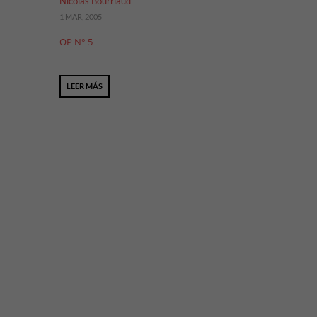
Nicolas Bourriaud
1 MAR, 2005
OP N° 5
LEER MÁS