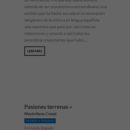
un ventrílocuo. Porque ella, María Moreno,
además de ser una escritora extraordinaria, una
estilista que ha hecho escuela en la renovación
del género de la crónica en lengua española,
una reportera que pasó por casi todas las
redacciones y conoció a casi todos los
periodistas importantes que hubo,...
LEER MÁS
Pasiones terrenas »
Maximiliano Crespi
TEORÍA Y ENSAYO
Fernando Bogado