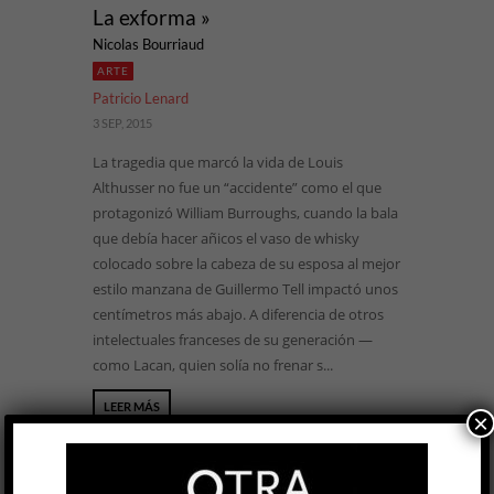
La exforma »
Nicolas Bourriaud
ARTE
Patricio Lenard
3 SEP, 2015
La tragedia que marcó la vida de Louis
Althusser no fue un “accidente” como el que
protagonizó William Burroughs, cuando la bala
que debía hacer añicos el vaso de whisky
colocado sobre la cabeza de su esposa al mejor
estilo manzana de Guillermo Tell impactó unos
centímetros más abajo. A diferencia de otros
intelectuales franceses de su generación —
como Lacan, quien solía no frenar s...
LEER MÁS
×