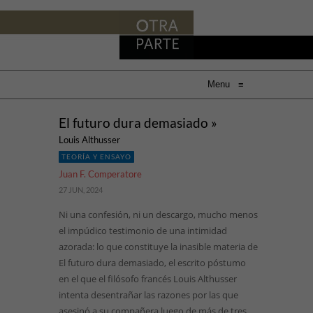
Menu
≡
El futuro dura demasiado »
Louis Althusser
TEORÍA Y ENSAYO
Juan F. Comperatore
27 JUN, 2024
Ni una confesión, ni un descargo, mucho menos
el impúdico testimonio de una intimidad
azorada: lo que constituye la inasible materia de
El futuro dura demasiado, el escrito póstumo
en el que el filósofo francés Louis Althusser
intenta desentrañar las razones por las que
asesinó a su compañera luego de más de tres