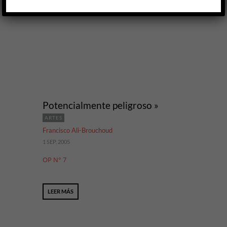
LEER MÁS
Potencialmente peligroso »
ARTES
Francisco Ali-Brouchoud
1 SEP, 2005
OP N° 7
LEER MÁS