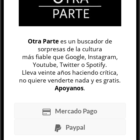
Leer a De Ípola. Defensa del
Otra Parte
es un buscador de
anacronismo »
sorpresas de la cultura
DISCUSIÓN
más fiable que Google, Instagram,
Juan Laxagueborde
Youtube, Twitter o Spotify.
17 OCT, 2013
Lleva veinte años haciendo crítica,
Emilio de Ípola fue presidente de la Federación
no quiere venderte nada y es gratis.
Universitaria de Buenos Aires, cantante de
Apoyanos
.
tangos, alumno de Louis Althusser, amigo de
Oscar Masotta, prisionero en Devoto y redactor
de discursos presidenciales. Sigue siendo un
Mercado Pago
polemista ocurrente. Sus textos, olvidados en
los últimos años, mantienen vivas cuestiones
indispensables para la política actual. Volvamos,
Paypal
literal y simbólicamente, ...