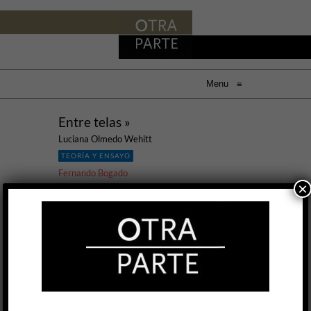
Menu
≡
Entre telas »
Luciana Olmedo Wehitt
TEORÍA Y ENSAYO
Fernando Bogado
×
8 MAY, 2025
La recuperación de la figura de Silvina Ocampo
no es una novedad. Progresivamente, su idea
del cuento fantástico fue ocupando la primera
plana de los espacios de difusión cultural y de la
crítica académica (mundos que, antes, parecían
ser parte del mismo ejercicio), principalmente
de la mano de los trabajos pioneros de Matilde