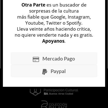
Otra Parte
es un buscador de
Sánchez, Adriana Mancini y Judith Podlubne. Un
sorpresas de la cultura
hito reciente de ...
más fiable que Google, Instagram,
LEER MÁS
Youtube, Twitter o Spotify.
Lleva veinte años haciendo crítica,
no quiere venderte nada y es gratis.
Apoyanos
.
Mercado Pago
Paypal