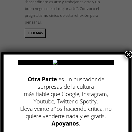
“hacer dinero es arte y trabajar es arte y un
buen negocio es el mejor arte”. Convoco el
pragmatismo cínico de esta reflexión para
pensar El...
LEER MÁS
×
Otra Parte
es un buscador de
sorpresas de la cultura
Apuntes sobre la inteligencia
más fiable que Google, Instagram,
renacentista de Raúl Ruiz, a
Youtube, Twitter o Spotify.
propósito de su antología en el
Lleva veinte años haciendo crítica, no
Malba »
quiere venderte nada y es gratis.
DISCUSIÓN
Apoyanos
.
Andrés Restrepo Gómez
15 AGO, 2024