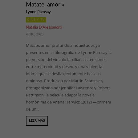
Matate, amor »
Lynne Ramsay
CINE Y TV
Natalia D’Alessandro
4 DIC, 2025
Matate, amor profundiza inquietudes ya
presentes en la filmografía de Lynne Ramsay: la
perversión del vínculo familiar, las tensiones
entre maternidad y deseo, y una violencia
íntima que se desliza lentamente hacia lo
ominoso. Producida por Martin Scorsese y
protagonizada por Jennifer Lawrence y Robert
Pattinson, la película adapta la novela
homónima de Ariana Harwicz (2012) —primera
de un...
LEER MÁS