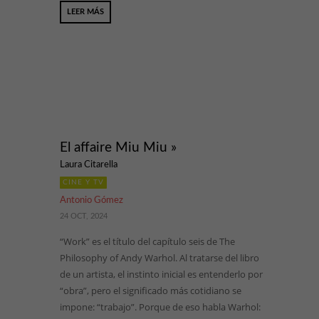
LEER MÁS
El affaire Miu Miu »
Laura Citarella
CINE Y TV
Antonio Gómez
24 OCT, 2024
“Work” es el título del capítulo seis de The
Philosophy of Andy Warhol. Al tratarse del libro
de un artista, el instinto inicial es entenderlo por
“obra”, pero el significado más cotidiano se
impone: “trabajo”. Porque de eso habla Warhol: