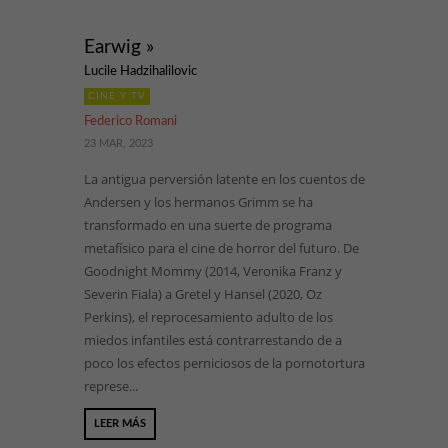
Earwig »
Lucile Hadzihalilovic
CINE Y TV
Federico Romani
23 MAR, 2023
La antigua perversión latente en los cuentos de
Andersen y los hermanos Grimm se ha
transformado en una suerte de programa
metafísico para el cine de horror del futuro. De
Goodnight Mommy (2014, Veronika Franz y
Severin Fiala) a Gretel y Hansel (2020, Oz
Perkins), el reprocesamiento adulto de los
miedos infantiles está contrarrestando de a
poco los efectos perniciosos de la pornotortura
represe...
LEER MÁS