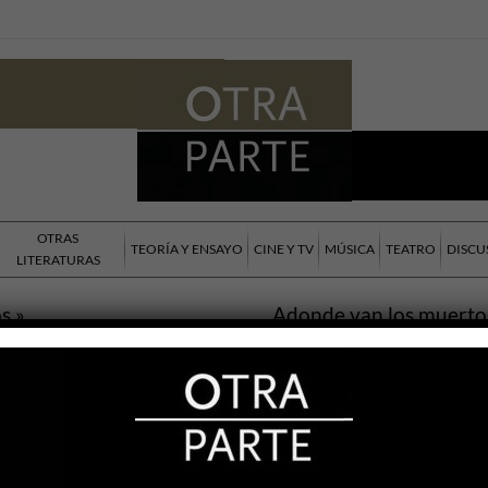
OTRAS
TEORÍA Y ENSAYO
CINE Y TV
MÚSICA
TEATRO
DISCU
LITERATURAS
s »
Adonde van los muerto
»
rapp
Grupo Krapp
o Naumann
TEATRO
Román Setton
2019
12 MAY, 2016
 me contó que en el pueblo en el que
 éramos los únicos rubios. Cuando
En 1906, un libro húngaro de un f