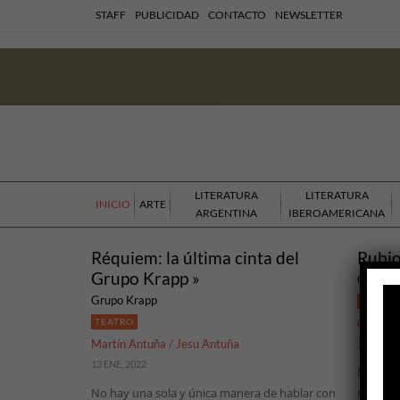
STAFF
PUBLICIDAD
CONTACTO
NEWSLETTER
LITERATURA
LITERATURA
INICIO
ARTE
ARGENTINA
IBEROAMERICANA
Réquiem: la última cinta del
Rubio
Grupo Krapp »
Grupo K
Grupo Krapp
TEATRO
TEATRO
Gerard
Martín Antuña / Jesu Antuña
14 NOV, 
13 ENE, 2022
Mi mamá
No hay una sola y única manera de hablar con
nacimos