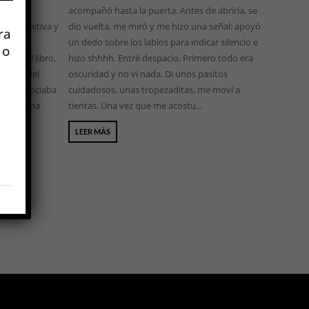
l drama
acompañó hasta la puerta. Antes de abrirla, se
n definitiva y
dio vuelta, me miró y me hizo una señal: apoyó
ra
radición
un dedo sobre los labios para indicar silencio e
 o
ito del libro,
hizo shhhh. Entré despacio. Primero todo era
 senda del
oscuridad y no vi nada. Di unos pasitos
s lo anunciaba
cuidadosos, unas tropezaditas, me moví a
 como una
tientas. Una vez que me acostu...
LEER MÁS