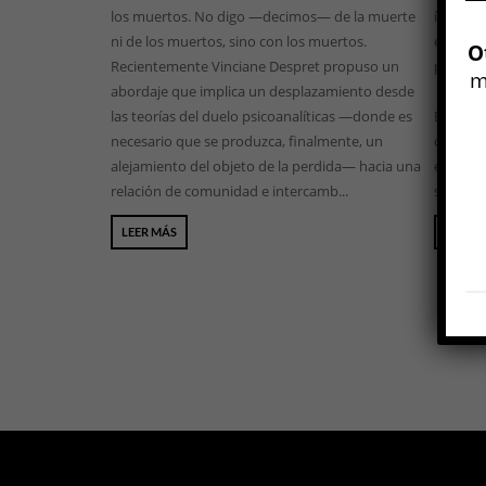
los muertos. No digo —decimos— de la muerte
íbamos a
ni de los muertos, sino con los muertos.
el pelo 
O
Recientemente Vinciane Despret propuso un
parecido
m
abordaje que implica un desplazamiento desde
las teorías del duelo psicoanalíticas —donde es
El rubio
necesario que se produzca, finalmente, un
ojos cla
alejamiento del objeto de la perdida— hacia una
estar e
relación de comunidad e intercamb...
salen a p
LEER MÁS
LEER 