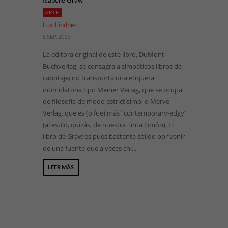
Isabelle Graw
ARTE
Lux Lindner
5 SEP, 2013
La editora original de este libro, DuMont
Buchverlag, se consagra a simpáticos libros de
cabotaje; no transporta una etiqueta
intimidatoria tipo Meiner Verlag, que se ocupa
de filosofía de modo estrictísimo, o Merve
Verlag, que es (o fue) más “contemporary-edgy”
(al estilo, quizás, de nuestra Tinta Limón). El
libro de Graw es pues bastante sólido por venir
de una fuente que a veces chi...
LEER MÁS