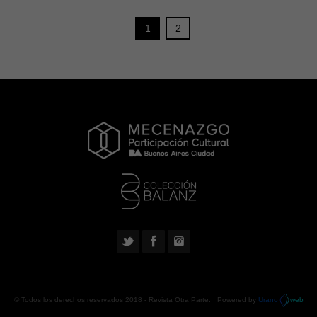
1
2
© Todos los derechos reservados 2018 -
Revista Otra Parte
. Powered by
Urano
web