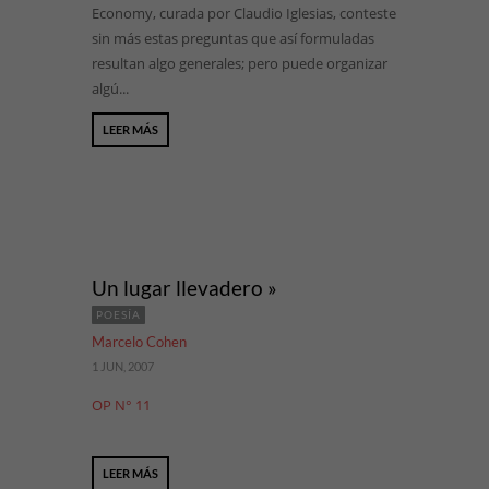
Economy, curada por Claudio Iglesias, conteste
sin más estas preguntas que así formuladas
resultan algo generales; pero puede organizar
algú...
LEER MÁS
Un lugar llevadero »
POESÍA
Marcelo Cohen
1 JUN, 2007
OP N° 11
LEER MÁS