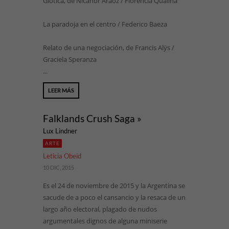
Glótica, de Nicanor Aráoz / Florencia Qualina
La paradoja en el centro / Federico Baeza
Relato de una negociación, de Francis Alÿs /
Graciela Speranza
...
LEER MÁS
Falklands Crush Saga »
Lux Lindner
ARTE
Leticia Obeid
10 DIC, 2015
Es el 24 de noviembre de 2015 y la Argentina se
sacude de a poco el cansancio y la resaca de un
largo año electoral, plagado de nudos
argumentales dignos de alguna miniserie