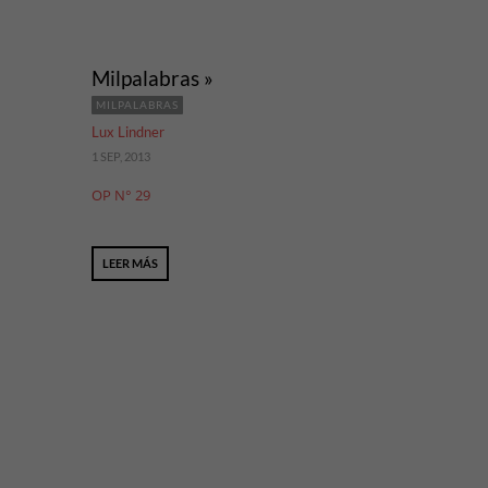
Milpalabras »
MILPALABRAS
Lux Lindner
1 SEP, 2013
OP N° 29
LEER MÁS