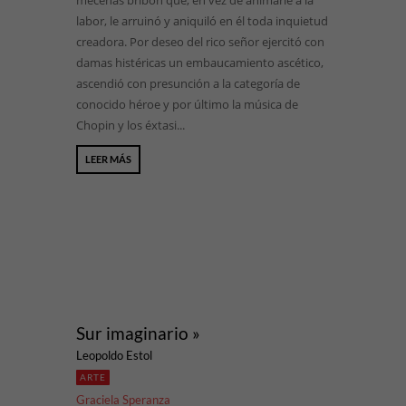
mecenas bribón que, en vez de animarle a la
labor, le arruinó y aniquiló en él toda inquietud
creadora. Por deseo del rico señor ejercitó con
damas histéricas un embaucamiento ascético,
ascendió con presunción a la categoría de
conocido héroe y por último la música de
Chopin y los éxtasi...
LEER MÁS
Sur imaginario »
Leopoldo Estol
ARTE
Graciela Speranza