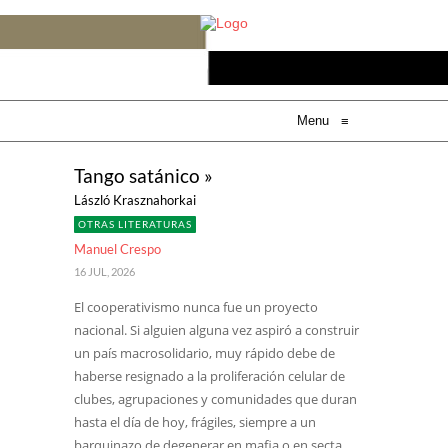
Menu
≡
Tango satánico »
László Krasznahorkai
OTRAS LITERATURAS
Manuel Crespo
16 JUL, 2026
El cooperativismo nunca fue un proyecto
nacional. Si alguien alguna vez aspiró a construir
un país macrosolidario, muy rápido debe de
haberse resignado a la proliferación celular de
clubes, agrupaciones y comunidades que duran
hasta el día de hoy, frágiles, siempre a un
barquinazo de degenerar en mafia o en secta.