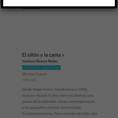
LEER MÁS
El sillón y la cama »
Gustavo Álvarez Núñez
LITERATURA ARGENTINA
Mariano Dupont
9 SEP, 2021
Desde Sweet Home, Panamericana (1999),
Gustavo Álvarez Núñez viene escribiendo una
poesía de la intimidad. De las contemplaciones
y los pequeños recortes. De la mirada,
fundamentalmente. Pero también del oído. Una