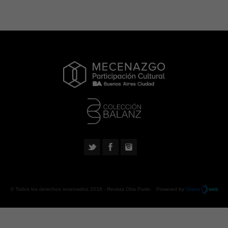
© Todos los derechos reservados 2018 -
Revista Otra Parte
. Powered by
Urano
web