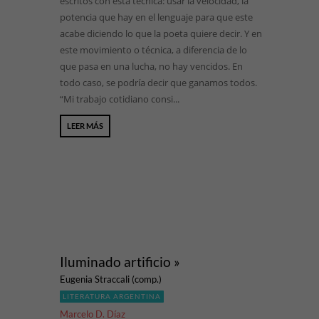
escritos con esta técnica: usar la velocidad, la
potencia que hay en el lenguaje para que este
acabe diciendo lo que la poeta quiere decir. Y en
este movimiento o técnica, a diferencia de lo
que pasa en una lucha, no hay vencidos. En
todo caso, se podría decir que ganamos todos.
“Mi trabajo cotidiano consi...
LEER MÁS
Iluminado artificio »
Eugenia Straccali (comp.)
LITERATURA ARGENTINA
Marcelo D. Díaz