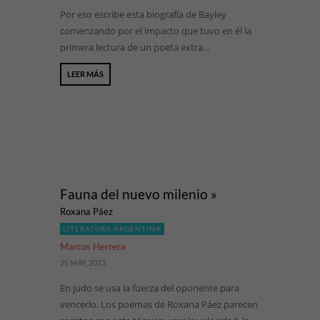
Por eso escribe esta biografía de Bayley
comenzando por el impacto que tuvo en él la
primera lectura de un poeta extra...
LEER MÁS
Fauna del nuevo milenio »
Roxana Páez
LITERATURA ARGENTINA
Marcos Herrera
25 MAY, 2023
En judo se usa la fuerza del oponente para
vencerlo. Los poemas de Roxana Páez parecen