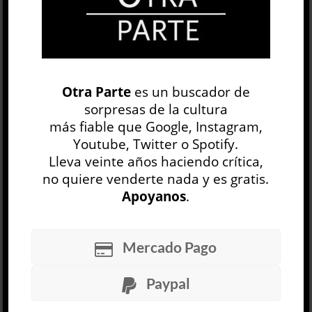
El azar del recuerdo »
Otra Parte
es un buscador de
Sara Cohen
sorpresas de la cultura
LITERATURA ARGENTINA
más fiable que Google, Instagram,
Mario Nosotti
Youtube, Twitter o Spotify.
3 FEB, 2022
Lleva veinte años haciendo crítica,
Cada hora es única, al punto de que una
no quiere venderte nada y es gratis.
decisión, azarosa muchas veces, puede cambiar
Apoyanos
.
un destino y ser la diferencia entre la vida y la
muerte. Como tomar un barco en lugar de otro
destinado a hundirse, o abandonar París y huir
Mercado Pago
a América cuando los alemanes toman
finalmente la ciudad. Ahora, las fotos esparcidas
Paypal
sobre una alfombra persa dialogan entre sí.
Cuentan la historia fragmentada, ll...