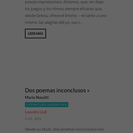
poesía impresionista, diríamos, que, sin dejar
los juegos y los ritmos siempre eficaces que,
desde Grecia, ofrece el lirismo ―el canto a uno
mismo, las alegrías del yo, sus c...
LEER MÁS
Dos poemas inconclusos »
Mario Nosotti
LITERATURA ARGENTINA
Leandro Llull
8 JUL, 2021
Desde su título, Dos poemas inconclusos nos