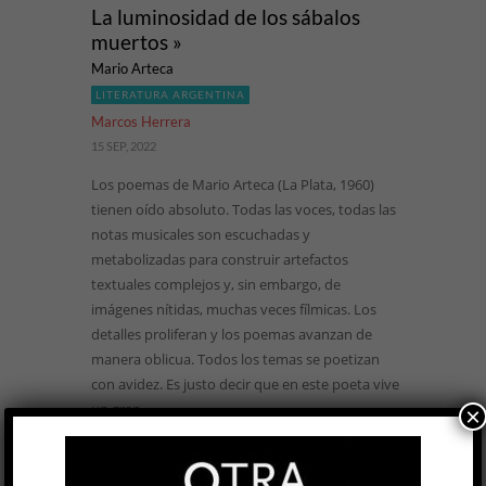
La luminosidad de los sábalos
muertos »
Mario Arteca
LITERATURA ARGENTINA
Marcos Herrera
15 SEP, 2022
Los poemas de Mario Arteca (La Plata, 1960)
tienen oído absoluto. Todas las voces, todas las
notas musicales son escuchadas y
metabolizadas para construir artefactos
textuales complejos y, sin embargo, de
imágenes nítidas, muchas veces fílmicas. Los
detalles proliferan y los poemas avanzan de
manera oblicua. Todos los temas se poetizan
con avidez. Es justo decir que en este poeta vive
un gran ...
×
LEER MÁS