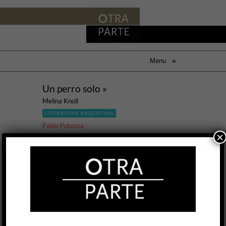
Menu
≡
Un perro solo »
Melina Knoll
LITERATURA ARGENTINA
Pablo Potenza
×
4 AGO, 2016
La literatura (tal vez todas las artes) siempre se
juega en el límite de lo que puede o no ser
dicho. Esa frontera no es una norma, sino una
orilla —móvil, irregular, efímera— que traza sus
líneas según culturas, épocas y contextos. En
Un perro solo, su primera novela, Melina Knoll
hace de ese límite un dispositivo narrativo: