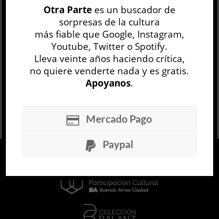
Otra Parte
es un buscador de
aquello que (¿por pudor?, ¿por moral?, ¿por
sorpresas de la cultura
incapacidad de...
más fiable que Google, Instagram,
LEER MÁS
Youtube, Twitter o Spotify.
Lleva veinte años haciendo crítica,
no quiere venderte nada y es gratis.
Apoyanos
.
Mercado Pago
Paypal