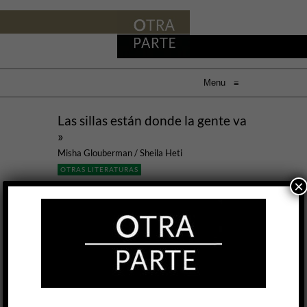
Menu
≡
Las sillas están donde la gente va
»
Misha Glouberman / Sheila Heti
OTRAS LITERATURAS
×
Ana Llurba
19 JUN, 2014
Este artefacto-libro, invocado por la escritora
canadiense Sheila Heti cumpliendo el múltiple
rol de médium, entrevistadora y editora,
funciona como una miscelánea enciclopédica,
una cajita musical asonante donde Misha
Glouberman, animador, performer, profesor,