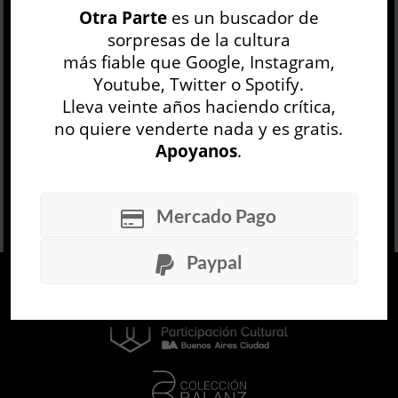
Otra Parte
es un buscador de
conferencista y amigo de la propia Heti,
sorpresas de la cultura
comparte sus dilemas morales, sus dudas
más fiable que Google, Instagram,
vocacionales, sus reflexiones sobre las
variopintas a...
Youtube, Twitter o Spotify.
Lleva veinte años haciendo crítica,
LEER MÁS
no quiere venderte nada y es gratis.
Apoyanos
.
Mercado Pago
Paypal