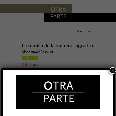
Menu
≡
La semilla de la higuera sagrada »
Mohammad Rasoulof
CINE Y TV
Dale Shuger
×
3 JUL, 2025
Entre los años ochenta y la primera década de
los dos mil, directores iraníes como Abbas
Kiarostami y Mohsen Makhmalbaf encontraron,
dentro de los límites impuestos por el gobierno
islámico, un espacio para hacer un cine de gran
originalidad y resonancia poética. Al alejarse de
temas explícitamente políticos, consiguieron