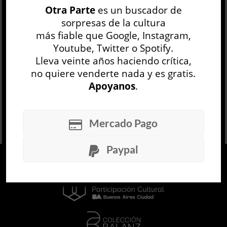
Otra Parte
es un buscador de
presentar una visión compleja, variada y
sorpresas de la cultura
sumamente humana de la soc...
más fiable que Google, Instagram,
LEER MÁS
Youtube, Twitter o Spotify.
Lleva veinte años haciendo crítica,
no quiere venderte nada y es gratis.
Apoyanos
.
Mercado Pago
Paypal