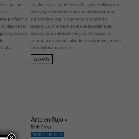
uesta que nos
las ideas y los argumentos. Ensayo de ella es un
n la
ensayo performático que auratiza la escritura,
arte, profesor y
situándola el aquí y ahora de la puesta en
 no deja de ser
escena. Es un ensayo en el que la palabra se
ega en procesos
espacializa en el escenario y se marca con la
de
impronta de lo real, colándose en la imediatez de
ural...
los objetos, las voces y...
LEER MÁS
Arte en flujo »
Boris Groys
TEORÍA Y ENSAYO
×