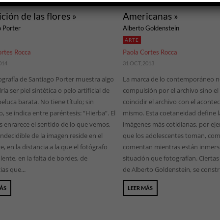
ción de las flores »
Americanas »
 Porter
Alberto Goldenstein
ARTE
ortes Rocca
Paola Cortes Rocca
014
31 OCT, 2013
ografía de Santiago Porter muestra algo
La marca de lo contemporáneo no
ía ser piel sintética o pelo artificial de
compulsión por el archivo sino el
eluca barata. No tiene título; sin
coincidir el archivo con el aconte
 se indica entre paréntesis: “Hierba”. El
mismo. Esta coetaneidad define la
s enrarece el sentido de lo que vemos,
imágenes más cotidianas, por eje
indecidible de la imagen reside en el
que los adolescentes toman, com
, en la distancia a la que el fotógrafo
comentan mientras están inmerso
 lente, en la falta de bordes, de
situación que fotografían. Cierta
ias que...
de Alberto Goldenstein, se constru
MÁS
LEER MÁS