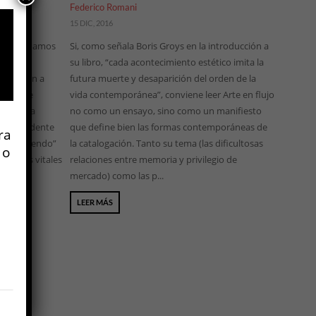
Federico Romani
15 DIC, 2016
ue no podamos
Si, como señala Boris Groys en la introducción a
, aunque
su libro, “cada acontecimiento estético imita la
os. Y van a
futura muerte y desaparición del orden de la
idea que
vida contemporánea”, conviene leer Arte en flujo
a ser) la
no como un ensayo, sino como un manifiesto
trascendente
que define bien las formas contemporáneas de
ra
eguir “siendo”
la catalogación. Tanto su tema (las dificultosas
 o
o ciclos vitales
relaciones entre memoria y privilegio de
mercado) como las p...
LEER MÁS