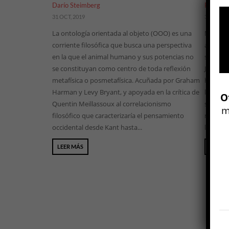
Darío Steimberg
Paola C
31 OCT, 2019
3 ENE, 20
La ontología orientada al objeto (OOO) es una
Narrado
corriente filosófica que busca una perspectiva
admirado
en la que el animal humano y sus potencias no
se hace 
se constituyan como centro de toda reflexión
Jens An
metafísica o posmetafísica. Acuñada por Graham
historia
Harman y Levy Bryant, y apoyada en la crítica de
latinoam
O
Quentin Meillassoux al correlacionismo
se dio 
m
filosófico que caracterizaría el pensamiento
nuestro
occidental desde Kant hasta...
la conti
LEER MÁS
LEER 