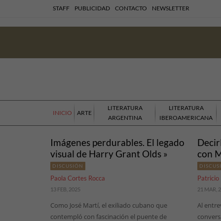
STAFF
PUBLICIDAD
CONTACTO
NEWSLETTER
LITERATURA
LITERATURA
INICIO
ARTE
ARGENTINA
IBEROAMERICANA
Imágenes perdurables. El legado
Decir
visual de Harry Grant Olds »
con M
DISCUSIÓN
DISCUS
Paola Cortes Rocca
Patricio
13 FEB, 2025
21 MAR, 
Como José Martí, el exiliado cubano que
Al entre
contempló con fascinación el puente de
convers