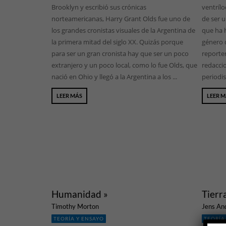
Brooklyn y escribió sus crónicas
ventríl
norteamericanas, Harry Grant Olds fue uno de
de ser u
los grandes cronistas visuales de la Argentina de
que ha 
la primera mitad del siglo XX. Quizás porque
género 
para ser un gran cronista hay que ser un poco
reporter
extranjero y un poco local, como lo fue Olds, que
redaccio
nació en Ohio y llegó a la Argentina a los ...
periodis
LEER MÁS
LEER 
Humanidad »
Tierr
Timothy Morton
Jens An
TEORÍA Y ENSAYO
TEORÍA