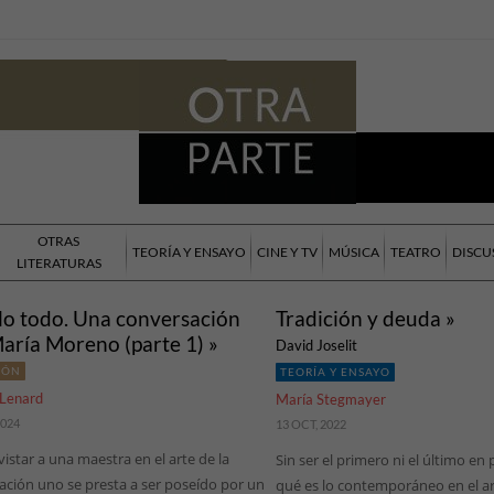
OTRAS
TEORÍA Y ENSAYO
CINE Y TV
MÚSICA
TEATRO
DISCU
LITERATURAS
lo todo. Una conversación
Tradición y deuda »
aría Moreno (parte 1) »
David Joselit
IÓN
TEORÍA Y ENSAYO
 Lenard
María Stegmayer
2024
13 OCT, 2022
vistar a una maestra en el arte de la
Sin ser el primero ni el último en
ación uno se presta a ser poseído por un
qué es lo contemporáneo en el a