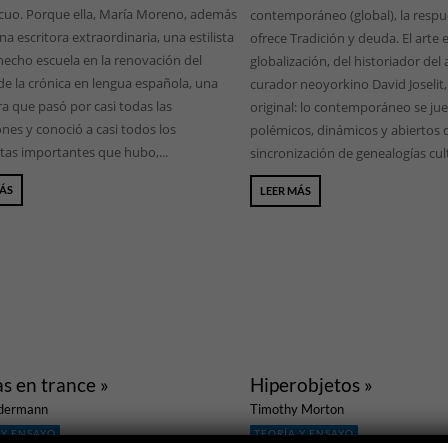
ocuo. Porque ella, María Moreno, además
contemporáneo (global), la resp
na escritora extraordinaria, una estilista
ofrece Tradición y deuda. El arte e
hecho escuela en la renovación del
globalización, del historiador del 
de la crónica en lengua española, una
curador neoyorkino David Joselit,
a que pasó por casi todas las
original: lo contemporáneo se ju
nes y conoció a casi todos los
polémicos, dinámicos y abiertos 
tas importantes que hubo,...
sincronización de genealogías cult
MÁS
LEER MÁS
as en trance »
Hiperobjetos »
dermann
Timothy Morton
 Y ENSAYO
TEORÍA Y ENSAYO