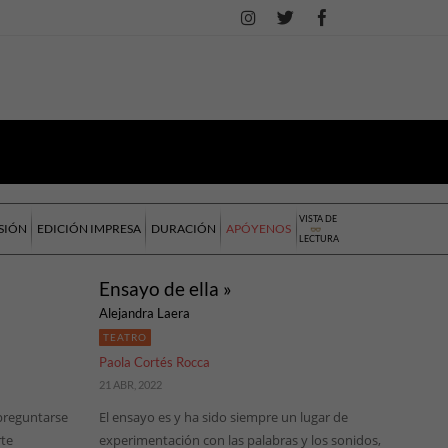
VISTA DE
SIÓN
EDICIÓN IMPRESA
DURACIÓN
APÓYENOS
LECTURA
Ensayo de ella »
Alejandra Laera
TEATRO
Paola Cortés Rocca
21 ABR, 2022
 preguntarse
El ensayo es y ha sido siempre un lugar de
rte
experimentación con las palabras y los sonidos,