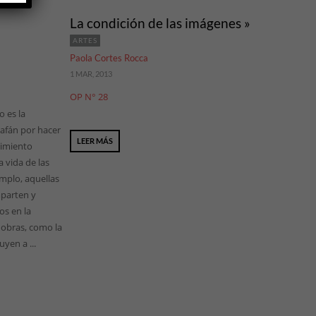
La condición de las imágenes »
ARTES
Paola Cortes Rocca
1 MAR, 2013
OP N° 28
 es la
 afán por hacer
LEER MÁS
cimiento
 vida de las
mplo, aquellas
parten y
s en la
s obras, como la
yen a ...