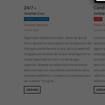
24/7 »
Condi
Jonathan Crary
Santiago
TEORÍA Y ENSAYO
ARTE
Graciela Speranza
Paola C
19 FEB, 2015
17 ABR, 2
Digámoslo desde el principio, antes de que el
Una fot
lector abandone esta página con la tentación del
que podr
click que podría llevarlo a otra, abra su webmail
alguna p
intrigado por el aviso de nuevos mensajes en su
embargo,
casilla, responda un sms o un whatsapp
tono gri
urgentes, atienda su celular que ahora mismo
pero lo 
está sonando con una oferta conveniente de la
encuadre
empresa telefónica, o vuelva a su facebook para
ubicó la
ver cuántos “me gust...
referenc
LEER MÁS
LEER 