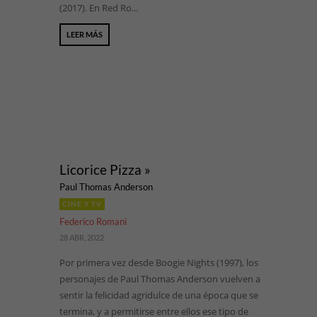
(2017). En Red Ro...
LEER MÁS
Licorice Pizza »
Paul Thomas Anderson
CINE Y TV
Federico Romani
28 ABR, 2022
Por primera vez desde Boogie Nights (1997), los
personajes de Paul Thomas Anderson vuelven a
sentir la felicidad agridulce de una época que se
termina, y a permitirse entre ellos ese tipo de