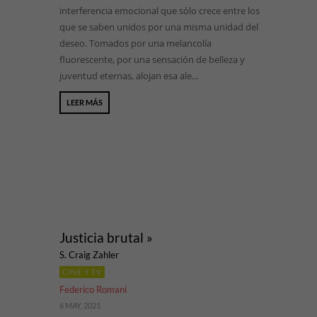
interferencia emocional que sólo crece entre los
que se saben unidos por una misma unidad del
deseo. Tomados por una melancolía
fluorescente, por una sensación de belleza y
juventud eternas, alojan esa ale...
LEER MÁS
Justicia brutal »
S. Craig Zahler
CINE Y TV
Federico Romani
6 MAY, 2021