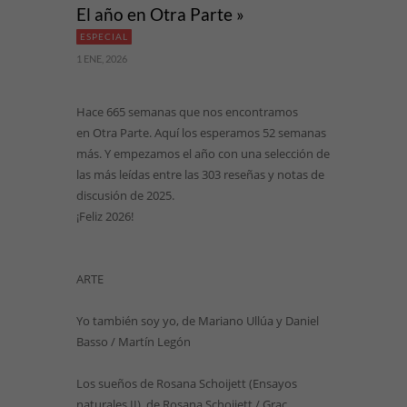
El año en Otra Parte »
ESPECIAL
1 ENE, 2026
Hace 665 semanas que nos encontramos
en Otra Parte. Aquí los esperamos 52 semanas
más. Y empezamos el año con una selección de
las más leídas entre las 303 reseñas y notas de
discusión de 2025.
¡Feliz 2026!
ARTE
Yo también soy yo, de Mariano Ullúa y Daniel
Basso / Martín Legón
Los sueños de Rosana Schoijett (Ensayos
naturales II), de Rosana Schoijett / Grac...