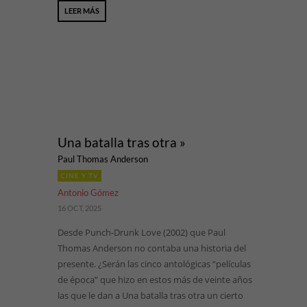
LEER MÁS
Una batalla tras otra »
Paul Thomas Anderson
CINE Y TV
Antonio Gómez
16 OCT, 2025
Desde Punch-Drunk Love (2002) que Paul
Thomas Anderson no contaba una historia del
presente. ¿Serán las cinco antológicas “películas
de época” que hizo en estos más de veinte años
las que le dan a Una batalla tras otra un cierto