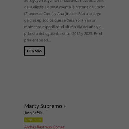
Sorogoyen elige narrar Los años nuevos a partir
de la elipsis. La serie cuenta la historia de Óscar
(Francesco Carril) y Ana (Iria del Río) a lo largo
de diez episodios que se desarrollan en un
momento específico: el último día del año y el
primero del siguiente, entre 2015 y 2025. En el
primer episod...
LEER MÁS
Marty Supremo »
Josh Safdie
CINE Y TV
Andrés Restrepo Gómez