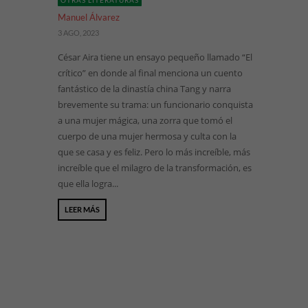
OTRAS LITERATURAS
Manuel Álvarez
3 AGO, 2023
César Aira tiene un ensayo pequeño llamado “El
crítico” en donde al final menciona un cuento
fantástico de la dinastía china Tang y narra
brevemente su trama: un funcionario conquista
a una mujer mágica, una zorra que tomó el
cuerpo de una mujer hermosa y culta con la
que se casa y es feliz. Pero lo más increíble, más
increíble que el milagro de la transformación, es
que ella logra...
LEER MÁS