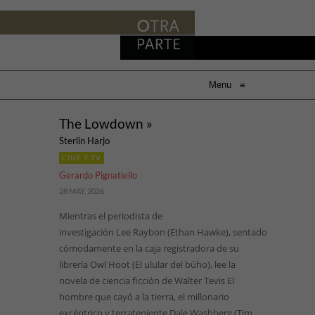
Menu
≡
The Lowdown »
Sterlin Harjo
CINE Y TV
Gerardo Pignatiello
28 MAY, 2026
Mientras el periodista de
investigación Lee Raybon (Ethan Hawke), sentado
cómodamente en la caja registradora de su
librería Owl Hoot (El ulular del búho), lee la
novela de ciencia ficción de Walter Tevis El
hombre que cayó a la tierra, el millonario
excéntrico y terrateniente Dale Washberg (Tim