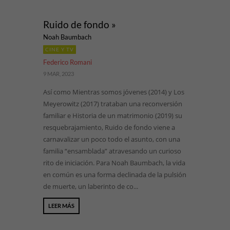
Ruido de fondo »
Noah Baumbach
CINE Y TV
Federico Romani
9 MAR, 2023
Así como Mientras somos jóvenes (2014) y Los
Meyerowitz (2017) trataban una reconversión
familiar e Historia de un matrimonio (2019) su
resquebrajamiento, Ruido de fondo viene a
carnavalizar un poco todo el asunto, con una
familia “ensamblada” atravesando un curioso
rito de iniciación. Para Noah Baumbach, la vida
en común es una forma declinada de la pulsión
de muerte, un laberinto de co...
LEER MÁS