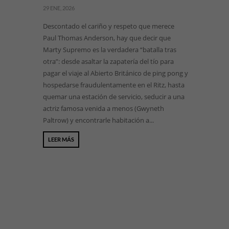
29 ENE, 2026
Descontado el cariño y respeto que merece
Paul Thomas Anderson, hay que decir que
Marty Supremo es la verdadera “batalla tras
otra”: desde asaltar la zapatería del tío para
pagar el viaje al Abierto Británico de ping pong y
hospedarse fraudulentamente en el Ritz, hasta
quemar una estación de servicio, seducir a una
actriz famosa venida a menos (Gwyneth
Paltrow) y encontrarle habitación a...
LEER MÁS