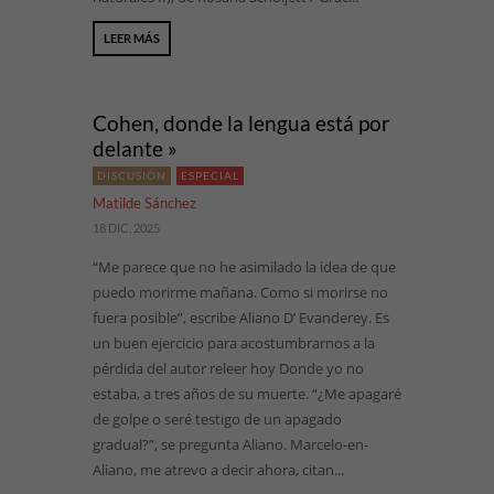
LEER MÁS
Cohen, donde la lengua está por
delante »
DISCUSIÓN
ESPECIAL
Matilde Sánchez
18 DIC, 2025
“Me parece que no he asimilado la idea de que
puedo morirme mañana. Como si morirse no
fuera posible”, escribe Aliano D’ Evanderey. Es
un buen ejercicio para acostumbrarnos a la
pérdida del autor releer hoy Donde yo no
estaba, a tres años de su muerte. “¿Me apagaré
de golpe o seré testigo de un apagado
gradual?”, se pregunta Aliano. Marcelo-en-
Aliano, me atrevo a decir ahora, citan...