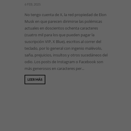
6 FEB, 2025
No tengo cuenta de X, la red propiedad de Elon
Musk en que parecen dirimirse las polémicas
actuales en doscientos ochenta caracteres
(cuatro mil para los que pueden pagar la
suscripción VIP, X Blue), escritos al correr del
teclado, por lo general con ingenio malévolo,
saña, prejuicios, insultos y otros sucedáneos del
odio. Los posts de Instagram o Facebook son
más generosos en caracteres per...
LEER MÁS