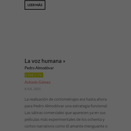
LEER MÁS
La voz humana »
Pedro Almodóvar
CINE Y TV
Antonio Gómez
8 JUL, 2021
La realización de cortometrajes era hasta ahora
para Pedro Almodóvar una estrategia funcional.
Las sátiras comerciales que aparecen ya en sus
películas más experimentales de los ochenta y
cortos narrativos como El amante menguante o