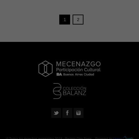
1
2
© Todos los derechos reservados 2018 -
Revista Otra Parte
. Powered by
Urano
web