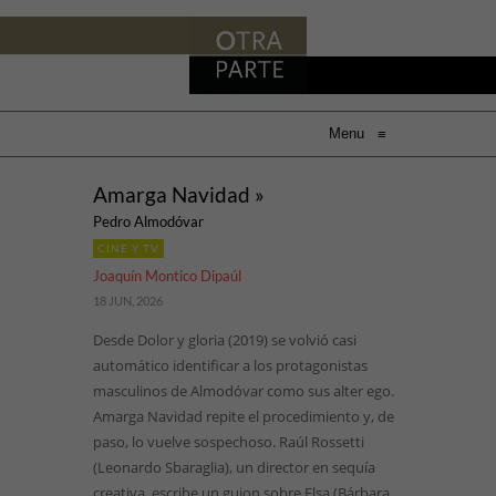
Menu
≡
Amarga Navidad »
Pedro Almodóvar
CINE Y TV
Joaquín Montico Dipaúl
18 JUN, 2026
Desde Dolor y gloria (2019) se volvió casi
automático identificar a los protagonistas
masculinos de Almodóvar como sus alter ego.
Amarga Navidad repite el procedimiento y, de
paso, lo vuelve sospechoso. Raúl Rossetti
(Leonardo Sbaraglia), un director en sequía
creativa, escribe un guion sobre Elsa (Bárbara