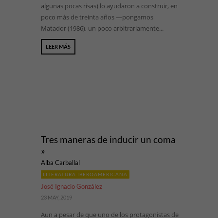
algunas pocas risas) lo ayudaron a construir, en
poco más de treinta años —pongamos
Matador (1986), un poco arbitrariamente...
LEER MÁS
Tres maneras de inducir un coma
»
Alba Carballal
LITERATURA IBEROAMERICANA
José Ignacio González
23 MAY, 2019
Aun a pesar de que uno de los protagonistas de