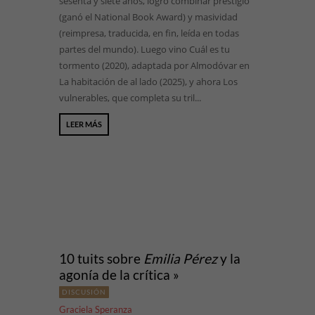
sesenta y siete años, logró combinar prestigio
(ganó el National Book Award) y masividad
(reimpresa, traducida, en fin, leída en todas
partes del mundo). Luego vino Cuál es tu
tormento (2020), adaptada por Almodóvar en
La habitación de al lado (2025), y ahora Los
vulnerables, que completa su tril...
LEER MÁS
10 tuits sobre
Emilia Pérez
y la
agonía de la crítica »
DISCUSIÓN
Graciela Speranza