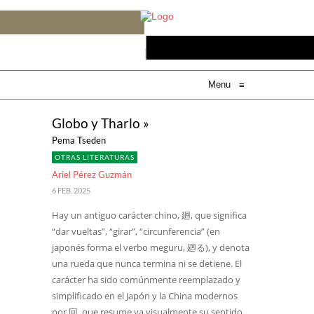
Menu
≡
Globo y Tharlo »
Pema Tseden
OTRAS LITERATURAS
Ariel Pérez Guzmán
6 FEB, 2025
Hay un antiguo carácter chino, 廻, que significa
“dar vueltas”, “girar”, “circunferencia” (en
japonés forma el verbo meguru, 廻る), y denota
una rueda que nunca termina ni se detiene. El
carácter ha sido comúnmente reemplazado y
simplificado en el Japón y la China modernos
por 回, que resume ya visualmente su sentido.