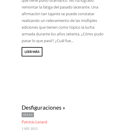
que tiene pulso dramático. No ha logrado
remontar la fatiga del pasado lacerante. Una
afirmación tan tajante se puede constatar
realizando un relevamiento de las múltiples
ediciones que tienen como tópico la lucha
armada durante los años setenta. ¿Cómo pudo
pasar lo que pasó? ¿Cuál fue...
LEER MÁS
Desfiguraciones »
IDEAS
Patricio Lenard
1 SEP, 2013