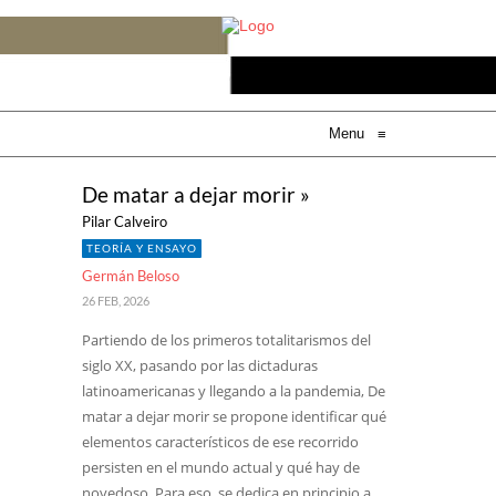
Menu
≡
De matar a dejar morir »
Pilar Calveiro
TEORÍA Y ENSAYO
Germán Beloso
26 FEB, 2026
Partiendo de los primeros totalitarismos del
siglo XX, pasando por las dictaduras
latinoamericanas y llegando a la pandemia, De
matar a dejar morir se propone identificar qué
elementos característicos de ese recorrido
persisten en el mundo actual y qué hay de
novedoso. Para eso, se dedica en principio a