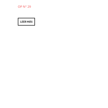
OP N° 29
LEER MÁS