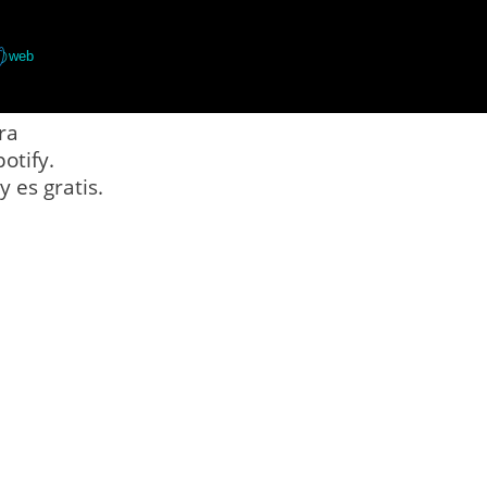
web
ra
otify.
 es gratis.