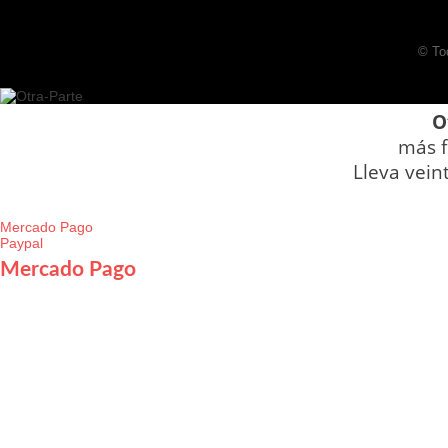
© To
O
más f
Lleva vein
Mercado Pago
Paypal
Mercado Pago