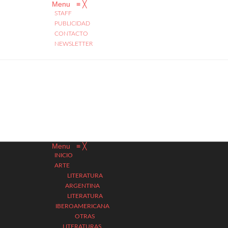
Menu
≡
╳
STAFF
PUBLICIDAD
CONTACTO
NEWSLETTER
Menu
≡
╳
INICIO
ARTE
LITERATURA
ARGENTINA
LITERATURA
IBEROAMERICANA
OTRAS
LITERATURAS