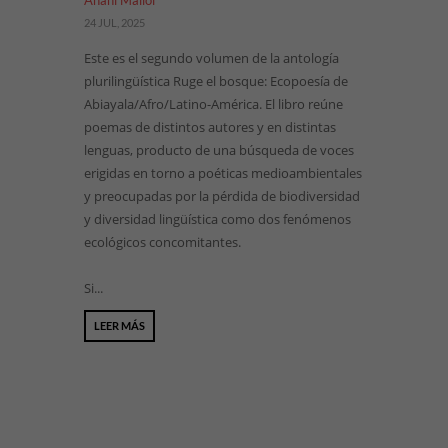
Anahí Mallol
24 JUL, 2025
Este es el segundo volumen de la antología
plurilingüística Ruge el bosque: Ecopoesía de
Abiayala/Afro/Latino-América. El libro reúne
poemas de distintos autores y en distintas
lenguas, producto de una búsqueda de voces
erigidas en torno a poéticas medioambientales
y preocupadas por la pérdida de biodiversidad
y diversidad lingüística como dos fenómenos
ecológicos concomitantes.
Si...
LEER MÁS