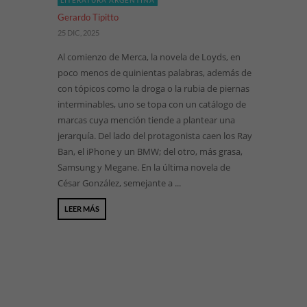
LITERATURA ARGENTINA
Gerardo Tipitto
25 DIC, 2025
Al comienzo de Merca, la novela de Loyds, en
poco menos de quinientas palabras, además de
con tópicos como la droga o la rubia de piernas
interminables, uno se topa con un catálogo de
marcas cuya mención tiende a plantear una
jerarquía. Del lado del protagonista caen los Ray
Ban, el iPhone y un BMW; del otro, más grasa,
Samsung y Megane. En la última novela de
César González, semejante a ...
LEER MÁS