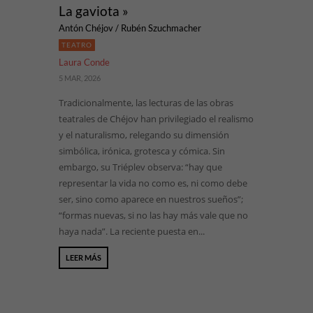
La gaviota »
Antón Chéjov / Rubén Szuchmacher
TEATRO
Laura Conde
5 MAR, 2026
Tradicionalmente, las lecturas de las obras
teatrales de Chéjov han privilegiado el realismo
y el naturalismo, relegando su dimensión
simbólica, irónica, grotesca y cómica. Sin
embargo, su Triéplev observa: “hay que
representar la vida no como es, ni como debe
ser, sino como aparece en nuestros sueños”;
“formas nuevas, si no las hay más vale que no
haya nada”. La reciente puesta en...
LEER MÁS