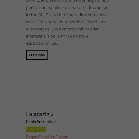
abriera. Es una declaración de principios, una
poética, un manifiesto, una carta de amor al
lector. Ahí, Elvira Hernández dice, entre otras
cosas: “Mi voz no tiene sentido”; “Escribir es
ausentarse”; “Los nombres solo pueden
interesar a la policía”; “Yo no soy el
espectáculo”. La...
LEER MÁS
La grazia »
Paolo Sorrentino
CINE Y TV
Roque González Galván