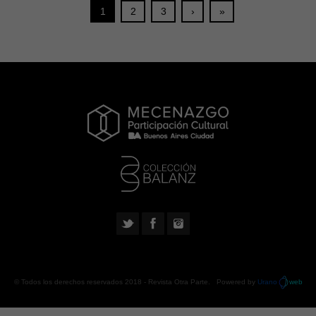
1
2
3
›
»
© Todos los derechos reservados 2018 -
Revista Otra Parte
. Powered by
Urano
web