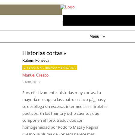
Menu
≡
Historias cortas »
Rubem Fonseca
LITERATURA IBEROAMERICANA
Manuel Crespo
5 ABR, 2018
Son, efectivamente, historias muy cortas. La
mayoría no supera las cuatro o cinco páginas y
se despliega sin escenas intermedias ni firuletes
poéticos. En los treinta y ocho cuentos que
componen el libro, traducidos con
homogeneidad por Rodolfo Mata y Regina
Crespo, la pluma de Fonseca parece más