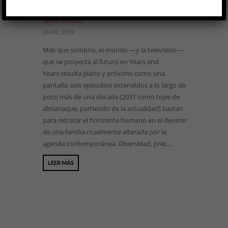
CINE Y TV
Javier Mattio
26 DIC, 2019
Más que sombrío, el mundo —y la televisión—
que se proyecta al futuro en Years and
Years resulta plano y próximo como una
pantalla: seis episodios extendidos a lo largo de
poco más de una década (2031 como tope de
almanaque, partiendo de la actualidad) bastan
para retratar el horizonte humano en el devenir
de una familia cruelmente alterada por la
agenda contemporánea. Diversidad, prec...
LEER MÁS