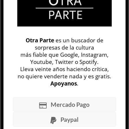
ARTE
Irrespective, de Martha Rosler / Graciela
Otra Parte
es un buscador de
Speranza
sorpresas de la cultura
Veladoras, de Gabriel Orozco / Federico Baeza
más fiable que Google, Instagram,
Youtube, Twitter o Spotify.
Templos de barrio, de Marcelo Pombo / Martín
Lleva veinte años haciendo crítica,
Legón
no quiere venderte nada y es gratis.
Apoyanos
.
Una historia de la imaginación en la Argentina /
Jesu Antuña...
Mercado Pago
LEER MÁS
Paypal
Years and Years »
Russell T. Davies