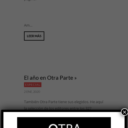
Am...
LEER MÁS
El año en Otra Parte »
ESPECIAL
2 ENE, 2020
También Otra Parte tiene sus elegidos. He aquí
la selección de los editores entre los 327
×
artículos y reseñas publicados en 2019, en
orden de aparición.