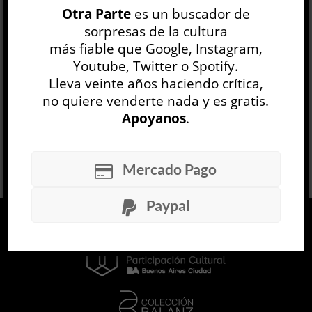
Otra Parte
es un buscador de
texto donde la extenuación del lenguaje llega a
sorpresas de la cultura
extremos casi del vestigio, una pros...
más fiable que Google, Instagram,
LEER MÁS
Youtube, Twitter o Spotify.
Lleva veinte años haciendo crítica,
no quiere venderte nada y es gratis.
Apoyanos
.
Mercado Pago
Paypal