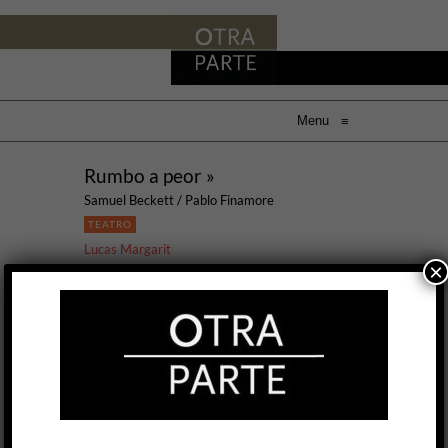
Menu
≡
Rumbo a peor »
Samuel Beckett / Pablo Finamore
TEATRO
Lucas Margarit
×
18 SEP, 2025
Rumbo a peor [Worstward Ho] es una obra en
prosa de Samuel Beckett, una nouvelle
publicada en 1983 y que en el contexto editorial
anglosajón forma parte de una trilogía titulada
Nohow On junto con Mal visto mal dicho y
Compañía. Como en todas las obras de Beckett
de este último período, nos enfrentamos a un