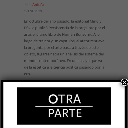
Jesu Antuña
19 ENE, 2023
En octubre del año pasado, la editorial Miño y
Dávila publicó Persistencia de la pregunta por el
arte, el último libro de Hernán Borisonik. A lo
largo de treinta y un capítulos, el autor renueva
la pregunta por el arte para, a través de este
objeto, fugarse hacia un análisis del sistema del
mundo contemporáneo. En un ensayo que va
de la estética a la ciencia política pasando por la
eco...
×
LEER MÁS