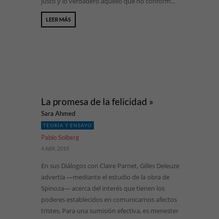
justo y lo verdadero aquello que no conform...
LEER MÁS
La promesa de la felicidad »
Sara Ahmed
TEORÍA Y ENSAYO
Pablo Solberg
4 ABR, 2019
En sus Diálogos con Claire Parnet, Gilles Deleuze
advertía —mediante el estudio de la obra de
Spinoza— acerca del interés que tienen los
poderes establecidos en comunicarnos afectos
tristes. Para una sumisión efectiva, es menester