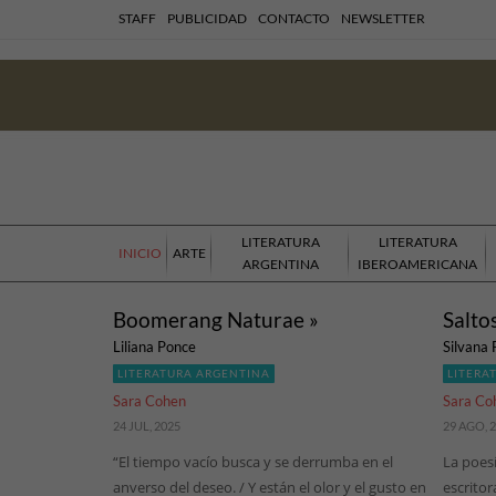
STAFF
PUBLICIDAD
CONTACTO
NEWSLETTER
LITERATURA
LITERATURA
INICIO
ARTE
ARGENTINA
IBEROAMERICANA
Boomerang Naturae »
Salto
Liliana Ponce
Silvana 
LITERATURA ARGENTINA
LITERA
Sara Cohen
Sara Co
24 JUL, 2025
29 AGO, 
“El tiempo vacío busca y se derrumba en el
La poes
anverso del deseo. / Y están el olor y el gusto en
escrito