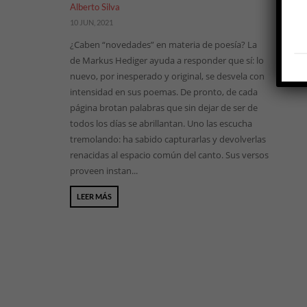
Alberto Silva
10 JUN, 2021
¿Caben “novedades” en materia de poesía? La
de Markus Hediger ayuda a responder que sí: lo
nuevo, por inesperado y original, se desvela con
intensidad en sus poemas. De pronto, de cada
página brotan palabras que sin dejar de ser de
todos los días se abrillantan. Uno las escucha
tremolando: ha sabido capturarlas y devolverlas
renacidas al espacio común del canto. Sus versos
proveen instan...
LEER MÁS