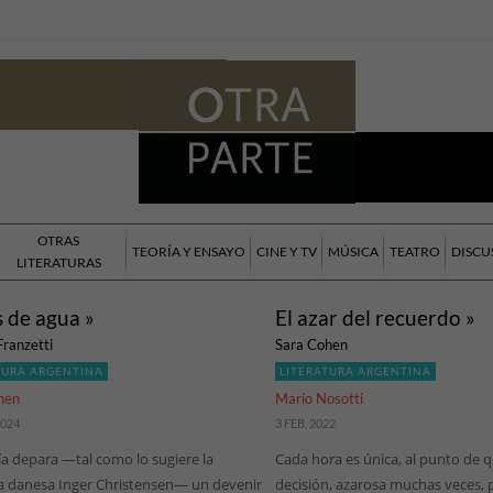
OTRAS
TEORÍA Y ENSAYO
CINE Y TV
MÚSICA
TEATRO
DISCU
LITERATURAS
s de agua »
El azar del recuerdo »
Franzetti
Sara Cohen
TURA ARGENTINA
LITERATURA ARGENTINA
hen
Mario Nosotti
2024
3 FEB, 2022
ía depara —tal como lo sugiere la
Cada hora es única, al punto de 
ra danesa Inger Christensen— un devenir
decisión, azarosa muchas veces,