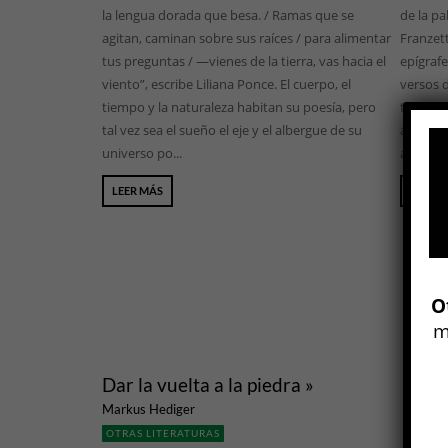
la lengua dorada que besa. / Ramas que se
de la pa
agitan, caminan sobre sus raíces / para alimentar
Franzett
tus preguntas / —vienes de la tierra, vas hacia el
epígrafe
viento”, escribe Liliana Ponce. El cuerpo, el
versos 
tiempo y la naturaleza habitan su poesía, pero
tintineo
tal vez sea el sueño el eje y el albergue de su
adentro
universo po...
aun así 
LEER MÁS
LEER 
O
m
Dar la vuelta a la piedra »
Markus Hediger
OTRAS LITERATURAS