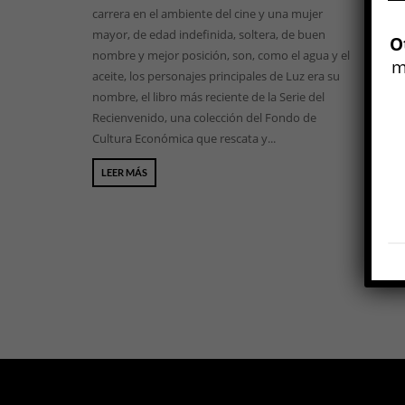
carrera en el ambiente del cine y una mujer
mayor, de edad indefinida, soltera, de buen
O
nombre y mejor posición, son, como el agua y el
m
aceite, los personajes principales de Luz era su
nombre, el libro más reciente de la Serie del
Recienvenido, una colección del Fondo de
Cultura Económica que rescata y...
LEER MÁS