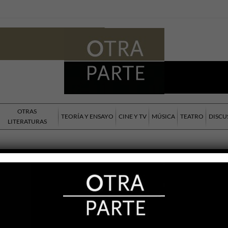
OTRAS
TEORÍA Y ENSAYO
CINE Y TV
MÚSICA
TEATRO
DISCU
LITERATURAS