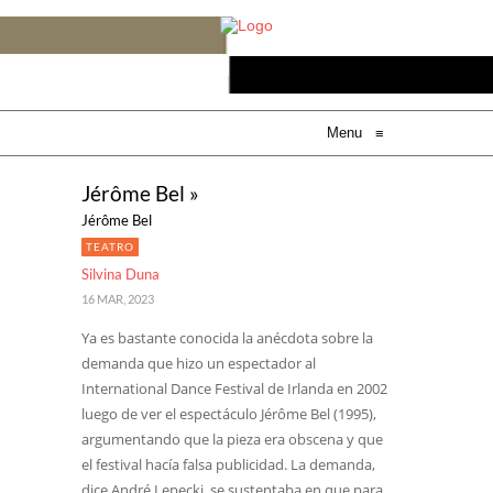
Menu
≡
Jérôme Bel »
Jérôme Bel
TEATRO
Silvina Duna
16 MAR, 2023
Ya es bastante conocida la anécdota sobre la
demanda que hizo un espectador al
International Dance Festival de Irlanda en 2002
luego de ver el espectáculo Jérôme Bel (1995),
argumentando que la pieza era obscena y que
el festival hacía falsa publicidad. La demanda,
dice André Lepecki, se sustentaba en que para