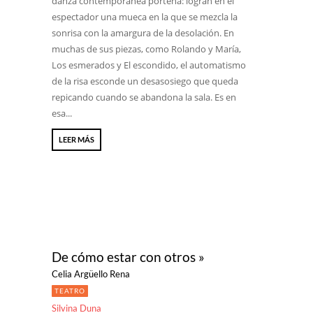
danza contemporánea porteña: logran en el
espectador una mueca en la que se mezcla la
sonrisa con la amargura de la desolación. En
muchas de sus piezas, como Rolando y María,
Los esmerados y El escondido, el automatismo
de la risa esconde un desasosiego que queda
repicando cuando se abandona la sala. Es en
esa...
LEER MÁS
De cómo estar con otros »
Celia Argüello Rena
TEATRO
Silvina Duna