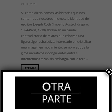
21 DIC, 2023
Si, como dicen, somos las historias que nos
contamos a nosotros mismos, la identidad del
escritor Joseph Roth (Imperio Austrohúngaro,
1894-París, 1939) abreva en un caudal
contradictorio de relatos que esbozan una
figura algo resbaladiza. Interesado en cristalizar
una imagen en movimiento, sembró aquí, allá,
giros narrativos incongruentes entre sí.
Intentemos trazar, sin embargo, con la reco...
LEER MÁS
×