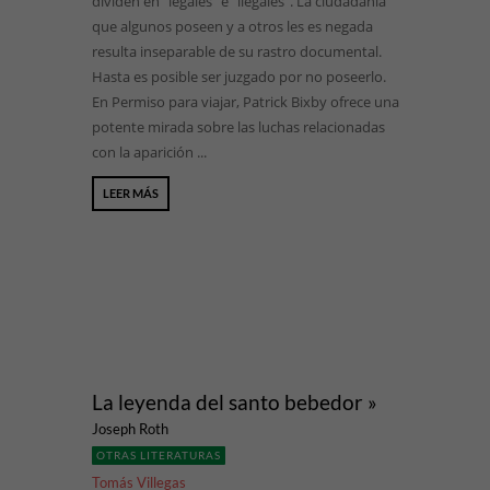
dividen en “legales” e “ilegales”. La ciudadanía
que algunos poseen y a otros les es negada
resulta inseparable de su rastro documental.
Hasta es posible ser juzgado por no poseerlo.
En Permiso para viajar, Patrick Bixby ofrece una
potente mirada sobre las luchas relacionadas
con la aparición ...
LEER MÁS
La leyenda del santo bebedor »
Joseph Roth
OTRAS LITERATURAS
Tomás Villegas