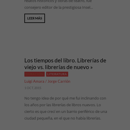
relatos históricos y obras de teatro, fue
consejero editor de la prestigiosa Insel...
LEER MÁS
Los tiempos del libro. Librerías de
viejo vs. librerías de nuevo »
DURACIÓN
LITERATURA
Luigi Amara / Jorge Carrión
1 OCT, 2015
No tengo idea de por qué me fui inclinando con
los años por las librerías de libros nuevos. Lo
cierto es que crecí en un barrio periférico de una
ciudad pequeña, en el que no había librerías.