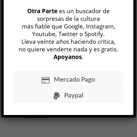
Izquierda y derecha »
Otra Parte
es un buscador de
Joseph Roth
sorpresas de la cultura
OTRAS LITERATURAS
más fiable que Google, Instagram,
Kit Maude
Youtube, Twitter o Spotify.
18 MAY, 2023
Lleva veinte años haciendo crítica,
Para muchos, la escritura de Joseph Roth es uno
no quiere venderte nada y es gratis.
de esos tesoros que la literatura mantiene
Apoyanos
.
escondido bajo la manga para revelarla en un
momento oportuno. No tan famoso como su
gran amigo Stefan Zweig o su contemporáneo
Mercado Pago
Thomas Mann, Roth suele ser más profundo
que el primero y más entretenido que el último;
Paypal
lo suyo es una mezcla de observación aguda,
emociones melancólicas, humor coruscante y...
LEER MÁS