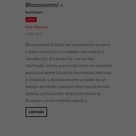
Blooooomm! »
kami koni
ARTE
Mat Médeler
1 FEB, 2024
Blooooomm!: el título de la exposición se curva
y estira como humo irradiado, aire espeso y
revuelto por el tránsito de una escoba
hechizada. Humo que circula como un redondel
expansivo entre las piezas de materias barrosas
y sintéticas, y aparentemente surgidas de un
tiempo derretido, que kami koni reunió en NN
Galería. La traducción directa de bloom es
floración, un movimiento rápido y ...
LEER MÁS