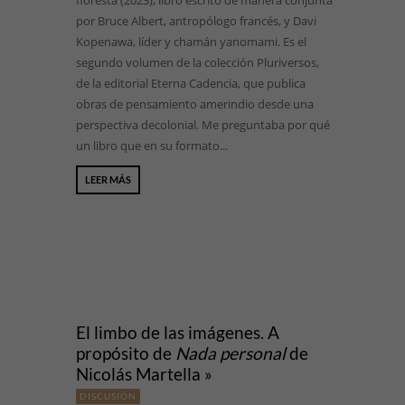
floresta (2023), libro escrito de manera conjunta
por Bruce Albert, antropólogo francés, y Davi
Kopenawa, líder y chamán yanomami. Es el
segundo volumen de la colección Pluriversos,
de la editorial Eterna Cadencia, que publica
obras de pensamiento amerindio desde una
perspectiva decolonial. Me preguntaba por qué
un libro que en su formato...
LEER MÁS
El limbo de las imágenes. A
propósito de
Nada personal
de
Nicolás Martella »
DISCUSIÓN