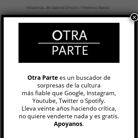
Veladoras, de Gabriel Orozco / Federico Baeza
×
Templos de barrio, de Marcelo Pombo / Martín
Legón
Una historia de la imaginación en la Argentina /
Jesu Antuña...
LEER MÁS
Otra Parte
es un buscador de
To Fix the Image in the Memory »
sorpresas de la cultura
Vija Celmins
más fiable que Google, Instagram,
ARTE
Youtube, Twitter o Spotify.
Graciela Speranza
Lleva veinte años haciendo crítica,
12 DIC, 2019
no quiere venderte nada y es gratis.
A la extraordinaria retrospectiva de Vija Celmins
Apoyanos
.
que puede verse en Nueva York hasta
mediados de enero conviene ir con tiempo y