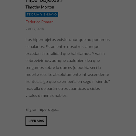
Timothy Morton
TEORÍA Y ENSAYO
Federico Romani
9 AGO, 2018
Los hiperobjetos existen, aunque no podamos
señalarlos. Están entre nosotros, aunque
excedan la totalidad que habitamos. Y van a
sobrevivirnos, aunque cualquier idea que
tengamos sobre lo que es (o podría ser) la
muerte resulte absolutamente intrascendente
frente a algo que se empeña en seguir “siendo”
más allá de parámetros cuánticos o ciclos
vitales dimensionables.
El gran hiperobje...
LEER MÁS