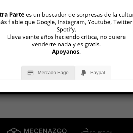
n desde un renovado confesionalismo, o
situacionismo, que ancla el poema en la
tra Parte
es un buscador de sorpresas de la cultu
 cotidiana. Así, un viaje en auto por
ás fiable que Google, Instagram, Youtube, Twitter
 locales, una visita familiar, funcionan
Spotify.
teria prima. Los poemas presentan un
Lleva veinte años haciendo crítica, no quiere
 de asimilar con la figura de la poeta y la
venderte nada y es gratis.
a una perso...
Apoyanos
.
MÁS
Mercado Pago
Paypal