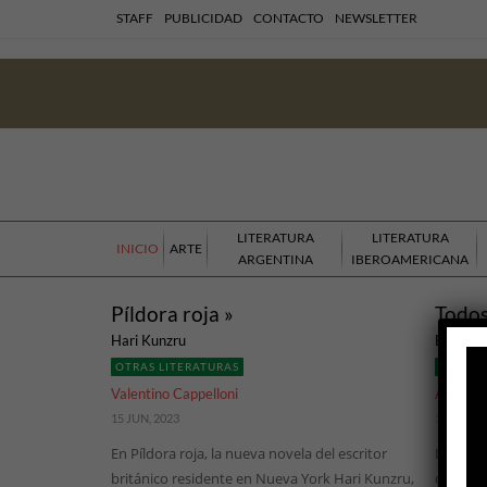
STAFF
PUBLICIDAD
CONTACTO
NEWSLETTER
LITERATURA
LITERATURA
INICIO
ARTE
ARGENTINA
IBEROAMERICANA
Píldora roja »
Todos
Hari Kunzru
Ellen Ba
OTRAS LITERATURAS
OTRAS 
Valentino Cappelloni
Anahí Ma
15 JUN, 2023
13 OCT, 2
En Píldora roja, la nueva novela del escritor
La poesí
británico residente en Nueva York Hari Kunzru,
con la 