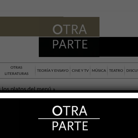
OTRAS
TEORÍA Y ENSAYO
CINE Y TV
MÚSICA
TEATRO
DISCU
LITERATURAS
 los platos del menú »
ss
LITERATURAS
llol
022
a de Ellen Bass se puede poner en línea
de otras autoras norteamericanas que