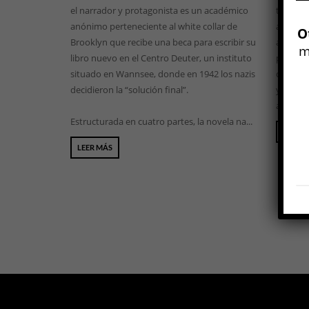
el narrador y protagonista es un académico
trabaja
anónimo perteneciente al white collar de
aun un 
O
Brooklyn que recibe una beca para escribir su
anécdota
m
libro nuevo en el Centro Deuter, un instituto
paisajes
situado en Wannsee, donde en 1942 los nazis
como ma
decidieron la “solución final”.
yo fácil
acercan 
Estructurada en cuatro partes, la novela na...
LEER 
LEER MÁS