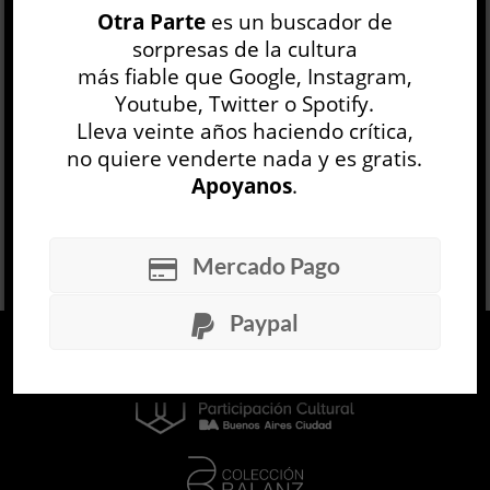
Otra Parte
es un buscador de
sorpresas de la cultura
Adaptar literatura al teatro no es cosa fácil. En
más fiable que Google, Instagram,
este caso, Desertoras se propone algo aún más
complejo, hac...
Youtube, Twitter o Spotify.
Lleva veinte años haciendo crítica,
LEER MÁS
no quiere venderte nada y es gratis.
Apoyanos
.
Mercado Pago
Paypal