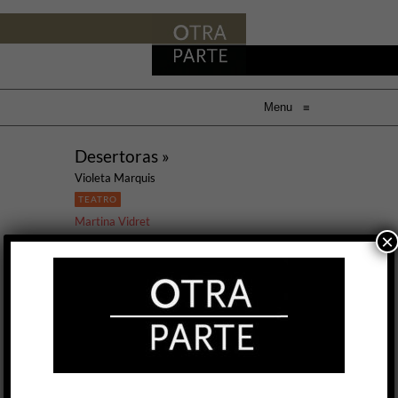
Menu
≡
Desertoras »
Violeta Marquis
TEATRO
Martina Vidret
×
16 JUN, 2022
En la llanura pampeana del siglo XIX surge una
historia de amor. Dos mujeres se encuentran en
el medio del campo y deciden emprender
juntas un viaje, alejándose ambas de sus
respectivos maridos. La tierra del Martín Fierro
se recrea para darle lugar a otro personaje: la
China Iron.