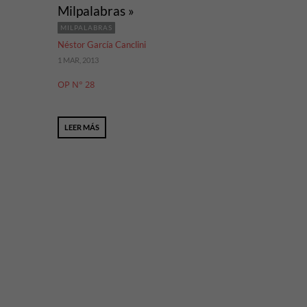
Milpalabras »
MILPALABRAS
Néstor García Canclini
1 MAR, 2013
OP N° 28
LEER MÁS