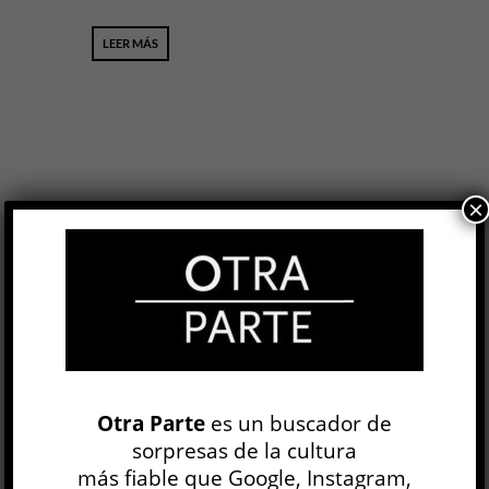
LEER MÁS
×
Brecha digital »
Otra Parte
es un buscador de
ARTES
sorpresas de la cultura
Claire Bishop
más fiable que Google, Instagram,
1 MAR, 2013