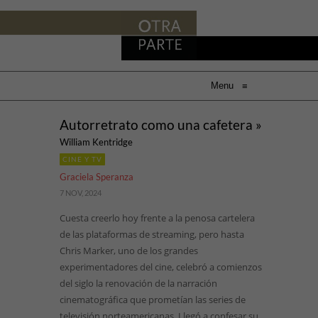
Menu
≡
Autorretrato como una cafetera »
William Kentridge
CINE Y TV
Graciela Speranza
7 NOV, 2024
Cuesta creerlo hoy frente a la penosa cartelera
de las plataformas de streaming, pero hasta
Chris Marker, uno de los grandes
experimentadores del cine, celebró a comienzos
del siglo la renovación de la narración
cinematográfica que prometían las series de
televisión norteamericanas. Llegó a confesar su